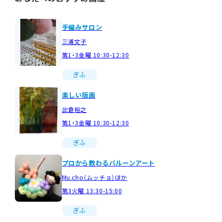
手編みサロン
三浦文子
第1・3金曜 10:30-12:30
ぎふ
楽しい版画
出倉裕之
第1・3金曜 10:30-12:30
ぎふ
プロから教わるバルーンアート
Mu.cho（ムッチョ）ほか
第3火曜 13:30-15:00
ぎふ