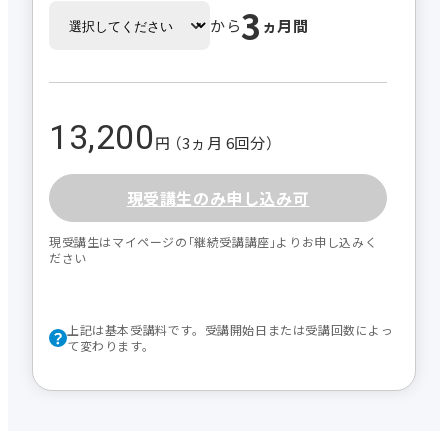
3
から
ヵ月間
13,200
円 （3ヵ月 6回分）
現受講生のみ申し込み可
現受講生はマイページの｢継続受講講座｣よりお申し込みく
ださい
上記は基本受講料です。受講開始日または受講回数によっ
て変わります。