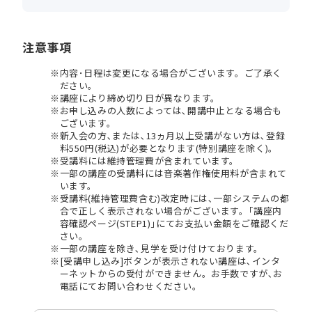
注意事項
内容･日程は変更になる場合がございます。ご了承く
ださい。
講座により締め切り日が異なります。
お申し込みの人数によっては､開講中止となる場合も
ございます。
新入会の方､または､13ヵ月以上受講がない方は､登録
料550円(税込)が必要となります(特別講座を除く)。
受講料には維持管理費が含まれています。
一部の講座の受講料には音楽著作権使用料が含まれて
います。
受講料(維持管理費含む)改定時には､一部システムの都
合で正しく表示されない場合がございます。｢講座内
容確認ページ(STEP1)｣にてお支払い金額をご確認くだ
さい。
一部の講座を除き､見学を受け付けております。
[受講申し込み]ボタンが表示されない講座は､インタ
ーネットからの受付ができません。お手数ですが､お
電話にてお問い合わせください。