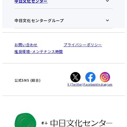
中日文化センター
ぎふ中日文化センターHOME
お知らせ
施設のご案内
アクセス･営業時間
中日文化センターグループ
中日文化センターHOME
お申し込みの流れ
中日文化センターとは
入会と受講のご案内
受講規約・会員特典
よくある質問(Q&A)：ぎふセンター
法人割引について
栄
鳴海
ご利用ガイド
お問い合わせ
プライバシーポリシー
南大高
犬山
オンライン講座受講の手順
推奨環境･メンテナンス時間
高蔵寺
豊田
WEBサイトのよくある質問
知立
カスタマーハラスメントに対する基本方針
ぎふ
大垣
津
公式SNS
(総合)
X
(Twitter)
Facebook
Instagram