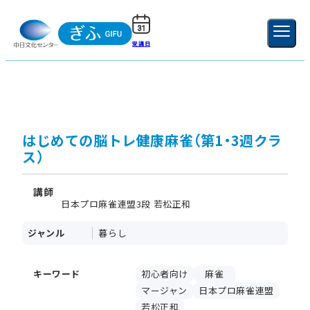
受講日
ご利用ガイド
新規登録
ログイン
MENU
閉じる
はじめての脳トレ健康麻雀（第1・3週クラ
ス）
講師
日本プロ麻雀連盟3段 若松正和
ジャンル
暮らし
キーワード
初心者向け
麻雀
マージャン
日本プロ麻雀連盟
若松正和