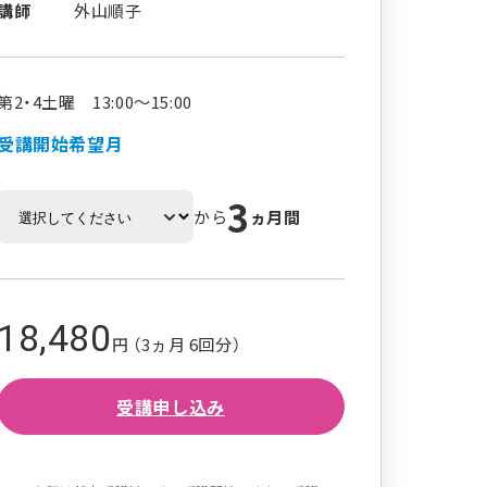
講師
外山順子
第2・4土曜 13:00～15:00
受講開始希望月
3
から
ヵ月間
18,480
円 （3ヵ月 6回分）
受講申し込み