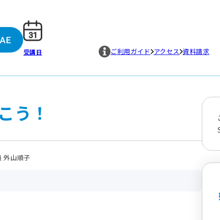
ご利用ガイド
アクセス
資料請求
受講日
こう！
 外山順子