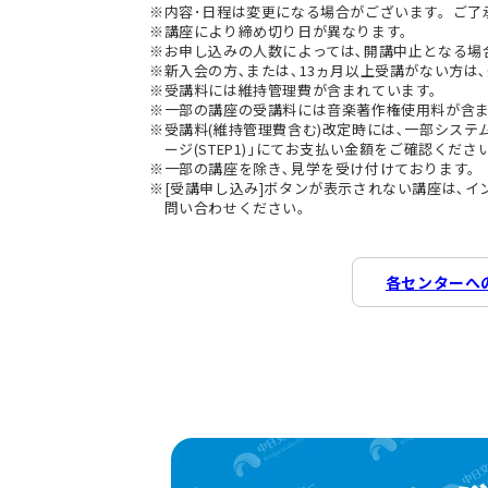
内容･日程は変更になる場合がございます。ご了
講座により締め切り日が異なります。
お申し込みの人数によっては､開講中止となる場
新入会の方､または､13ヵ月以上受講がない方は､
受講料には維持管理費が含まれています。
一部の講座の受講料には音楽著作権使用料が含
受講料(維持管理費含む)改定時には､一部シス
ージ(STEP1)｣にてお支払い金額をご確認くださ
一部の講座を除き､見学を受け付けております。
[受講申し込み]ボタンが表示されない講座は､
問い合わせください。
各センターへ