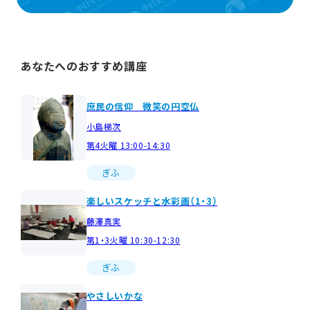
あなたへのおすすめ講座
庶民の信仰 微笑の円空仏
小島梯次
第4火曜 13:00-14:30
ぎふ
楽しいスケッチと水彩画（1・3）
藤澤真実
第1・3火曜 10:30-12:30
ぎふ
やさしいかな