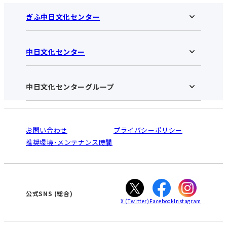
ぎふ中日文化センター
中日文化センター
ぎふ中日文化センターHOME
お知らせ
施設のご案内
アクセス･営業時間
中日文化センターグループ
中日文化センターHOME
お申し込みの流れ
中日文化センターとは
入会と受講のご案内
受講規約・会員特典
よくある質問(Q&A)：ぎふセンター
法人割引について
栄
鳴海
ご利用ガイド
お問い合わせ
プライバシーポリシー
南大高
犬山
オンライン講座受講の手順
推奨環境･メンテナンス時間
高蔵寺
豊田
WEBサイトのよくある質問
知立
カスタマーハラスメントに対する基本方針
ぎふ
大垣
津
公式SNS
(総合)
X
(Twitter)
Facebook
Instagram