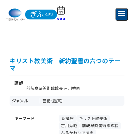
受講日
ご利用ガイド
新規登録
ログイン
MENU
閉じる
キリスト教美術 新約聖書の六つのテー
マ
講師
前岐阜県美術館館長 古川秀昭
ジャンル
芸術（鑑賞）
キーワード
新講座
キリスト教美術
古川秀昭
前岐阜県美術館館長
ふるかわひであき