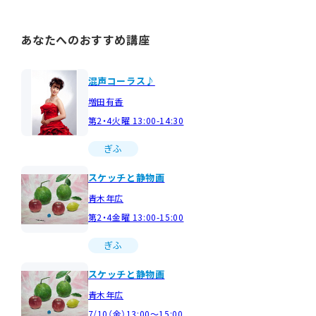
あなたへのおすすめ講座
混声コーラス♪
増田有香
第2・4火曜 13:00-14:30
ぎふ
スケッチと静物画
青木年広
第2・4金曜 13:00-15:00
ぎふ
スケッチと静物画
青木年広
7/10（金）13:00～15:00