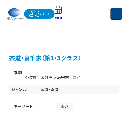
受講日
ご利用ガイド
新規登録
ログイン
MENU
閉じる
茶道・裏千家（第1・3クラス）
講師
茶道裏千家教授 大島宗甫 ほか
ジャンル
茶道・香道
キーワード
茶道