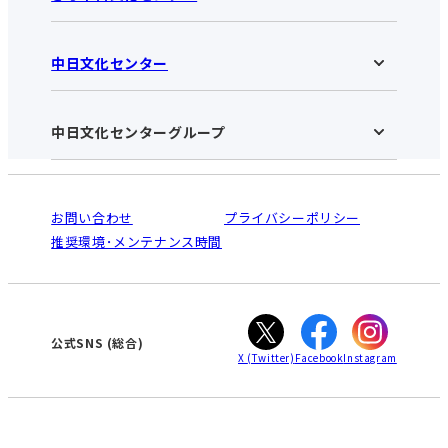
中日文化センター
ぎふ中日文化センターHOME
お知らせ
施設のご案内
アクセス･営業時間
中日文化センターグループ
中日文化センターHOME
お申し込みの流れ
中日文化センターとは
入会と受講のご案内
受講規約・会員特典
よくある質問(Q&A)：ぎふセンター
法人割引について
栄
鳴海
ご利用ガイド
お問い合わせ
プライバシーポリシー
南大高
犬山
オンライン講座受講の手順
推奨環境･メンテナンス時間
高蔵寺
豊田
WEBサイトのよくある質問
知立
カスタマーハラスメントに対する基本方針
ぎふ
大垣
津
公式SNS
(総合)
X
(Twitter)
Facebook
Instagram