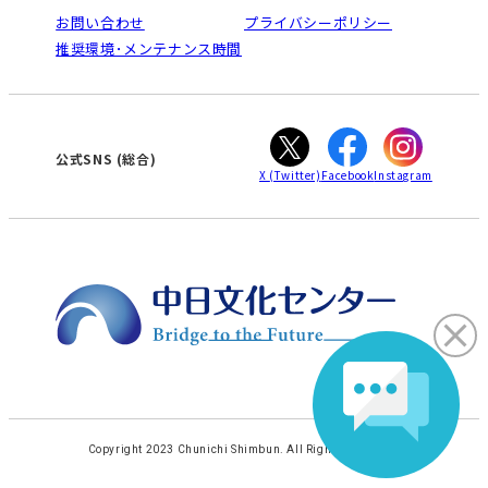
栄
鳴海
法人割引について
お問い合わせ
プライバシーポリシー
南大高
犬山
ご利用ガイド
推奨環境･メンテナンス時間
高蔵寺
豊田
オンライン講座受講の手順
知立
WEBサイトのよくある質問
カスタマーハラスメントに対する基本方針
ぎふ
大垣
津
公式SNS (総合)
X
(Twitter)
Facebook
Instagram
Copyright 2023 Chunichi Shimbun. All Rights Reserved.