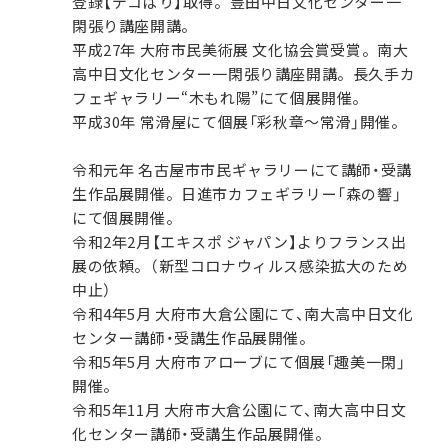
登録【デコばり】取得。豊田中日文化センター一
閑張り講座開講。
平成27年 大府市民美術展 文化協会賞受賞。南大
高中日文化センター一閑張り講座開講。長久手カ
フェギャラリー“木もれ陽”にて個展開催。
平成30年 常滑屋にて個展「彩秋章～常滑」開催。
令和元年 名古屋市市民ギャラリーにて講師・受講
生作品展開催。日進市カフェギラリー「森の響」
にて個展開催。
令和2年2月【エキスポ ジャパン】よりフランス出
展の依頼。（新型コロナウィルス感染拡大のため
中止）
令和4年5月 大府市大倉公園にて、南大高中日文化
センター講師・受講生作品展開催。
令和5年5月 大府市アローブにて個展「趣美一閑」
開催。
令和5年11月 大府市大倉公園にて、南大高中日文
化センター講師・受講生作品展開催。