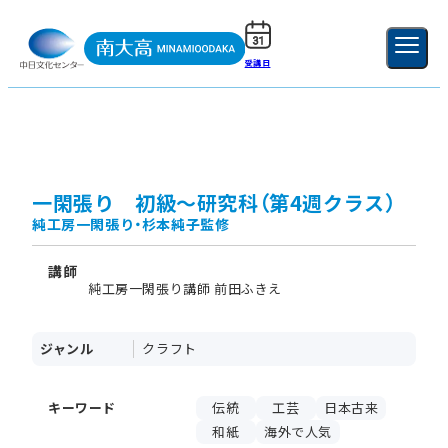
受講日
ご利用ガイド
新規登録
ログイン
MENU
閉じる
一閑張り 初級～研究科（第4週クラス）
純工房一閑張り・杉本純子監修
講師
純工房一閑張り講師 前田ふきえ
ジャンル
クラフト
キーワード
伝統
工芸
日本古来
和紙
海外で人気