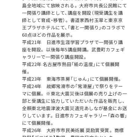
島全地域にて放映される。大府市共長公民館にて
一閑張り講師として、講座を開設（現受講生を講
師として育成・移管）。書道家西村玉翠と東京京
王プラザホテルにて、「書と一関張り」のコラボで
60点ほどの作品を展示。
平成21年 日進市生涯学習プラザで一閑張り講
座を開設。以後毎年5講座開講。武豊町カフェギ
ャラリーで一閑張り講座開設。
平成22年 名古屋市熱田「紙の温度」にて個展開
催。
平成23年 東海市茶房「じゅん」にて個展開催。
平成24年 故郷常滑市の「常滑屋」で祭りをテー
マに個展。※東北大震災後は個展の売り上げの一
部と受講生に協力していただいた作品を販売し、
全額東北地震津波大震災遺児あしなが基金にお送
りしています。日進市カフェギャラリー「森の響」
にて個展開催。
平成26年 大府市市民美術展 奨励賞受賞。商標