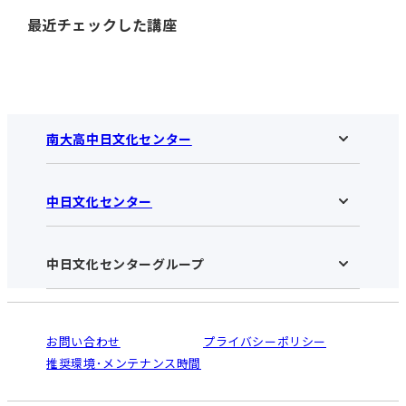
最近チェックした講座
南大高中日文化センター
中日文化センター
南大高中日文化センターHOME
お知らせ
施設のご案内
アクセス･営業時間
中日文化センターグループ
中日文化センターHOME
お申し込みの流れ
中日文化センターとは
入会と受講のご案内
受講規約・会員特典
よくある質問(Q&A)：南大高センター
法人割引について
栄
鳴海
ご利用ガイド
お問い合わせ
プライバシーポリシー
南大高
犬山
オンライン講座受講の手順
推奨環境･メンテナンス時間
高蔵寺
豊田
WEBサイトのよくある質問
知立
カスタマーハラスメントに対する基本方針