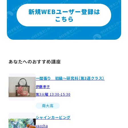
あなたへのおすすめ講座
一閑張り 初級～研究科（第3週クラス）
伊藤孝子
第3火曜 13:30-15:30
南大高
シャインカービング
yaccha