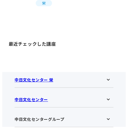
栄
最近チェックした講座
中日文化センター 栄
中日文化センター
中日文化センター 栄HOME
お知らせ
施設のご案内
アクセス･営業時間
中日文化センターグループ
中日文化センターHOME
お申し込みの流れ
中日文化センターとは