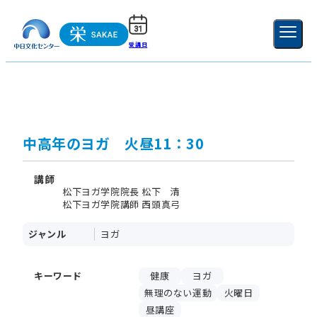
受講日
ご利用ガイド
新規登録
ログイン
MENU
閉じる
中高年のヨガ 火昼11：30
講師
松下ヨガ学院院長 松下 清
松下ヨガ学院講師 西頭真弓
ジャンル
ヨガ
キーワード
健康
ヨガ
無理のない運動
火曜日
昼講座