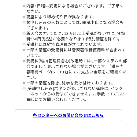
内容･日程は変更になる場合がございます。ご了承く
ださい。
講座により締め切り日が異なります。
お申し込みの人数によっては､開講中止となる場合も
ございます。
新入会の方､または､13ヵ月以上受講がない方は､登録
料550円(税込)が必要となります(特別講座を除く)。
受講料には維持管理費が含まれています。
一部の講座の受講料には音楽著作権使用料が含まれて
います。
受講料(維持管理費含む)改定時には､一部システムの都
合で正しく表示されない場合がございます。｢講座内
容確認ページ(STEP1)｣にてお支払い金額をご確認くだ
さい。
一部の講座を除き､見学を受け付けております。
[受講申し込み]ボタンが表示されない講座は､インタ
ーネットからの受付ができません。お手数ですが､お
電話にてお問い合わせください。
各センターへのお問い合わせはこちら