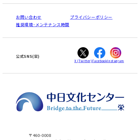
入会と受講のご案内
受講規約・会員特典
よくある質問(Q&A)：栄センター
法人割引について
栄
鳴海
ご利用ガイド
お問い合わせ
プライバシーポリシー
南大高
犬山
オンライン講座受講の手順
推奨環境･メンテナンス時間
高蔵寺
豊田
WEBサイトのよくある質問
知立
カスタマーハラスメントに対する基本方針
ぎふ
大垣
津
公式SNS(栄)
X
(Twitter)
Facebook
Instagram
〒460-0008