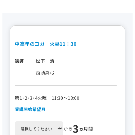
中高年のヨガ 火昼11：30
松下 清
講師
西頭真弓
第1・2・3・4火曜 11:30～13:00
受講開始希望月
3
から
ヵ月間