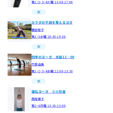
第1・2・3・4火曜 15:00-17:00
栄
カラダの不調を整えるヨガ
豊田智子
第1・3水曜 18:30-19:30
栄
四季のヨーガ 水昼12：00
竹原由美
第1・2・3・4水曜 12:00-13:30
栄
雄弘ヨーガ ②④月昼
西尾房子
第2・4月曜 13:30-15:00