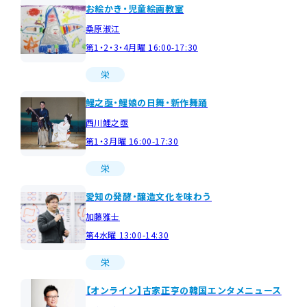
お絵かき・児童絵画教室
桑原淑江
第1・2・3・4月曜 16:00-17:30
栄
鯉之亟・鯉娘の日舞・新作舞踊
西川鯉之亟
第1・3月曜 16:00-17:30
栄
愛知の発酵・醸造文化を味わう
加藤雅士
第4水曜 13:00-14:30
栄
【オンライン】古家正亨の韓国エンタメニュース