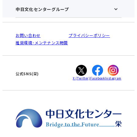
施設のご案内
アクセス･営業時間
中日文化センターグループ
中日文化センターHOME
お申し込みの流れ
中日文化センターとは
入会と受講のご案内
受講規約・会員特典
よくある質問(Q&A)：栄センター
法人割引について
栄
鳴海
ご利用ガイド
お問い合わせ
プライバシーポリシー
南大高
犬山
オンライン講座受講の手順
推奨環境･メンテナンス時間
高蔵寺
豊田
WEBサイトのよくある質問
知立
カスタマーハラスメントに対する基本方針
ぎふ
大垣
津
公式SNS(栄)
X
(Twitter)
Facebook
Instagram