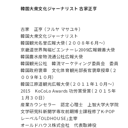
韓国大衆文化ジャーナリスト 古家正亨
古家 正亨 （フルヤ マサユキ）
韓国大衆文化ジャーナリスト
韓国観光名誉広報大使（２００８年６月～）
京畿道世界陶磁ビエンナーレ2009広報親善大使
韓国農水産物流通公社広報大使
韓国観光公社 韓流マーケティング委員会 委員
韓国政府褒章 文化体育観光部長官褒章授章（２
００９年１０月）
韓国江原道観光広報大使（２０１１年１０月～）
2015 KoCoLo Awards 功労賞受賞（２０１５年
１月３０日）
産業カウンセラー 認定心理士 上智大学大学院
文学研究科新聞学専攻前期博士課程修了K-POP
レーベル「OLDHOUSE」主宰
オールドハウス株式会社 代表取締役