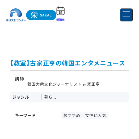
受講日
ご利用ガイド
新規登録
ログイン
MENU
閉じる
【教室】古家正亨の韓国エンタメニュース
講師
韓国大衆文化ジャーナリスト 古家正亨
ジャンル
暮らし
キーワード
おすすめ
女性に人気