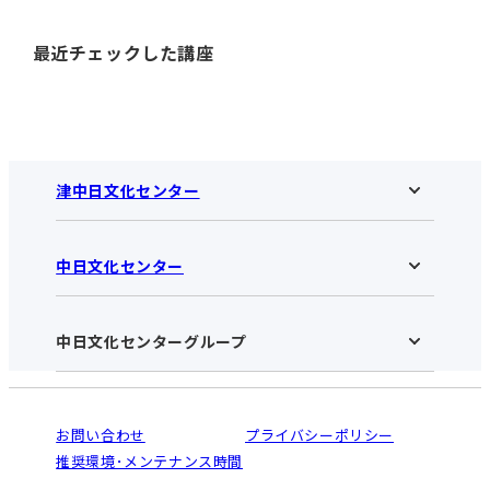
最近チェックした講座
津中日文化センター
中日文化センター
津中日文化センターHOME
お知らせ
施設のご案内
アクセス･営業時間
中日文化センターグループ
中日文化センターHOME
お申し込みの流れ
中日文化センターとは
入会と受講のご案内
受講規約・会員特典
よくある質問(Q&A)：津センター
法人割引について
栄
鳴海
ご利用ガイド
お問い合わせ
プライバシーポリシー
南大高
犬山
オンライン講座受講の手順
推奨環境･メンテナンス時間
高蔵寺
豊田
WEBサイトのよくある質問
知立