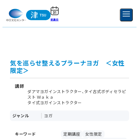
受講日
ご利用ガイド
新規登録
ログイン
MENU
閉じる
気を巡らせ整えるプラーナヨガ ＜女性
限定＞
講師
ダアマヨガインストラクター、タイ古式ボディセラピ
スト Ｗａｋａ
タイ式ヨガインストラクター
ジャンル
ヨガ
キーワード
定期講座
女性限定