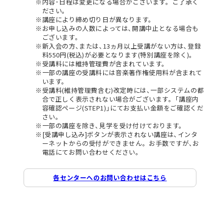
内容･日程は変更になる場合がございます。ご了承く
ださい。
講座により締め切り日が異なります。
お申し込みの人数によっては､開講中止となる場合も
ございます。
新入会の方､または､13ヵ月以上受講がない方は､登録
料550円(税込)が必要となります(特別講座を除く)。
受講料には維持管理費が含まれています。
一部の講座の受講料には音楽著作権使用料が含まれて
います。
受講料(維持管理費含む)改定時には､一部システムの都
合で正しく表示されない場合がございます。｢講座内
容確認ページ(STEP1)｣にてお支払い金額をご確認くだ
さい。
一部の講座を除き､見学を受け付けております。
[受講申し込み]ボタンが表示されない講座は､インタ
ーネットからの受付ができません。お手数ですが､お
電話にてお問い合わせください。
各センターへのお問い合わせはこちら