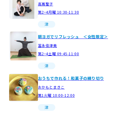
高嶌聖子
第2・4月曜 10:30-11:30
津
朝ヨガでリフレッシュ ＜女性限定＞
冨永佳津美
第2・4土曜 09:45-11:00
津
おうちで作れる！和菓子の練り切り
おかもとまきこ
第1火曜 10:00-12:00
津