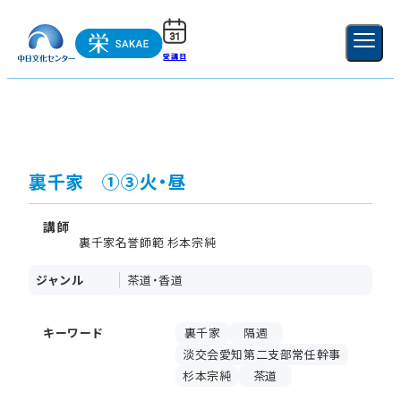
受講日
ご利用ガイド
新規登録
ログイン
MENU
閉じる
裏千家 ①③火・昼
講師
裏千家名誉師範 杉本宗純
ジャンル
茶道・香道
キーワード
裏千家
隔週
淡交会愛知第二支部常任幹事
杉本宗純
茶道