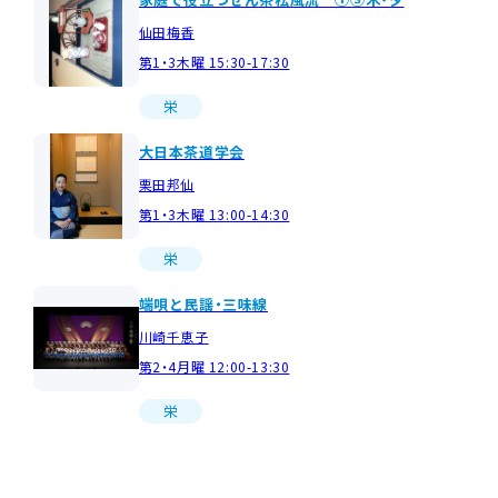
仙田梅香
第1・3木曜 15:30-17:30
栄
大日本茶道学会
栗田邦仙
第1・3木曜 13:00-14:30
栄
端唄と民謡・三味線
川崎千恵子
第2・4月曜 12:00-13:30
栄