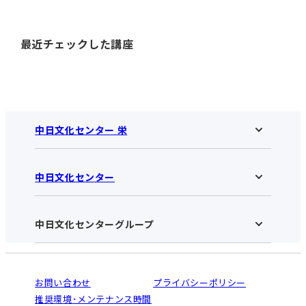
最近チェックした講座
中日文化センター 栄
中日文化センター
中日文化センター 栄HOME
お知らせ
施設のご案内
アクセス･営業時間
中日文化センターグループ
中日文化センターHOME
お申し込みの流れ
中日文化センターとは
入会と受講のご案内
受講規約・会員特典
よくある質問(Q&A)：栄センター
法人割引について
栄
鳴海
ご利用ガイド
お問い合わせ
プライバシーポリシー
南大高
犬山
オンライン講座受講の手順
推奨環境･メンテナンス時間
高蔵寺
豊田