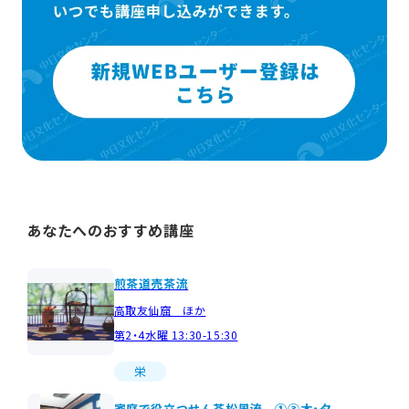
あなたへのおすすめ講座
煎茶道売茶流
高取友仙窟 ほか
第2・4水曜 13:30-15:30
栄
家庭で役立つせん茶松風流 ①③木・夕