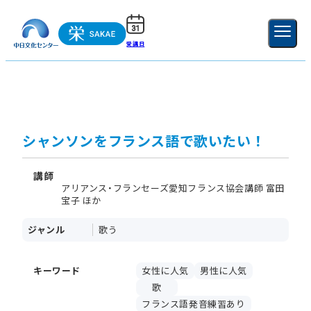
受講日
ご利用ガイド
新規登録
ログイン
MENU
閉じる
シャンソンをフランス語で歌いたい！
講師
アリアンス・フランセーズ愛知フランス協会講師 富田
宝子 ほか
ジャンル
歌う
キーワード
女性に人気
男性に人気
歌
フランス語発音練習あり