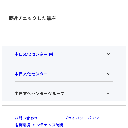
最近チェックした講座
中日文化センター 栄
中日文化センター
中日文化センター 栄HOME
お知らせ
施設のご案内
アクセス･営業時間
中日文化センターグループ
中日文化センターHOME
お申し込みの流れ
中日文化センターとは
入会と受講のご案内
受講規約・会員特典
よくある質問(Q&A)：栄センター
法人割引について
栄
鳴海
ご利用ガイド
お問い合わせ
プライバシーポリシー
南大高
犬山
オンライン講座受講の手順
推奨環境･メンテナンス時間
高蔵寺
豊田