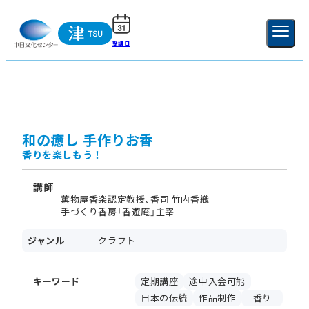
受講日
ご利用ガイド
新規登録
ログイン
MENU
閉じる
和の癒し 手作りお香
香りを楽しもう！
講師
薫物屋香楽認定教授、香司 竹内香織
手づくり香房「香遊庵」主宰
ジャンル
クラフト
キーワード
定期講座
途中入会可能
日本の伝統
作品制作
香り