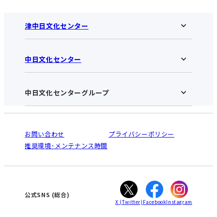
津中日文化センター
中日文化センター
津中日文化センターHOME
お知らせ
施設のご案内
アクセス･営業時間
中日文化センターグループ
中日文化センターHOME
お申し込みの流れ
中日文化センターとは
入会と受講のご案内
受講規約・会員特典
よくある質問(Q&A)：津センター
法人割引について
栄
鳴海
ご利用ガイド
お問い合わせ
プライバシーポリシー
南大高
犬山
オンライン講座受講の手順
推奨環境･メンテナンス時間
高蔵寺
豊田
WEBサイトのよくある質問
知立
カスタマーハラスメントに対する基本方針
ぎふ
大垣
津
公式SNS
(総合)
X
(Twitter)
Facebook
Instagram