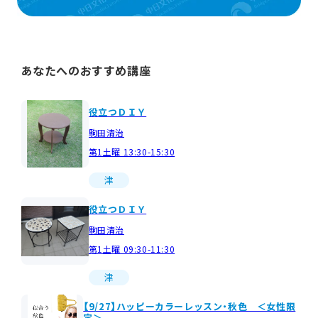
あなたへのおすすめ講座
役立つＤＩＹ
駒田清治
第1土曜 13:30-15:30
津
役立つＤＩＹ
駒田清治
第1土曜 09:30-11:30
津
【9/27】ハッピーカラーレッスン・秋色 ＜女性限
定＞