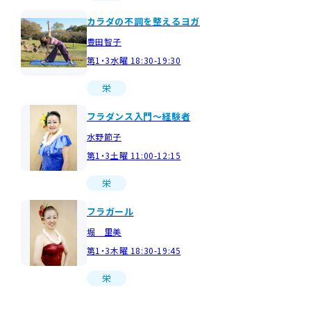
カラダの不調を整えるヨガ
豊田智子
第1・3水曜 18:30-19:30
栄
フラダンス入門～経験者
水野節子
第1・3土曜 11:00-12:15
栄
フラガール
堀 里美
第1・3木曜 18:30-19:45
栄