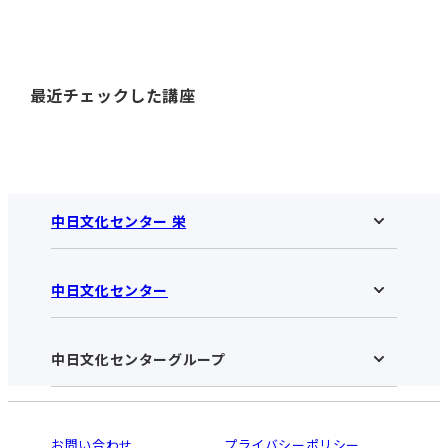
最近チェックした講座
中日文化センター 栄
中日文化センター
中日文化センター 栄HOME
お知らせ
施設のご案内
アクセス･営業時間
中日文化センターグループ
中日文化センターHOME
お申し込みの流れ
中日文化センターとは
入会と受講のご案内
受講規約・会員特典
よくある質問(Q&A)：栄センター
法人割引について
栄
鳴海
ご利用ガイド
お問い合わせ
プライバシーポリシー