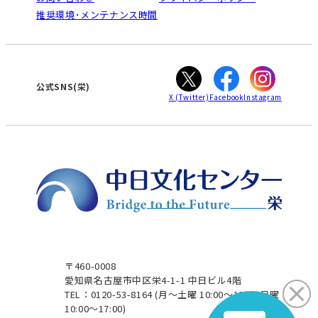
南大高
犬山
オンライン講座受講の手順
推奨環境･メンテナンス時間
高蔵寺
豊田
WEBサイトのよくある質問
知立
カスタマーハラスメントに対する基本方針
ぎふ
大垣
津
公式SNS(栄)
X
(Twitter)
Facebook
Instagram
〒460-0008
愛知県名古屋市中区栄4-1-1 中日ビル4階
TEL：0120-53-8164
(月～土曜 10:00～19:00 日曜
10:00～17:00)