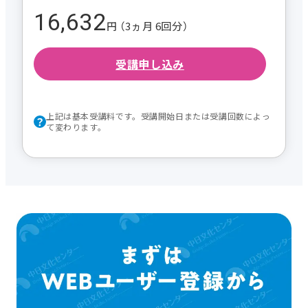
16,632
円 （3ヵ月 6回分）
受講申し込み
上記は基本受講料です。受講開始日または受講回数によっ
て変わります。