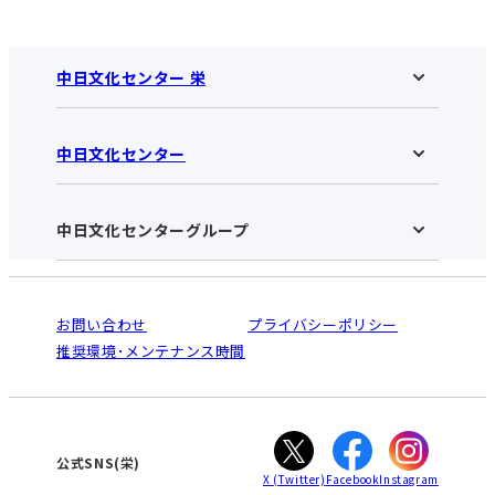
中日文化センター 栄
中日文化センター
中日文化センター 栄HOME
お知らせ
施設のご案内
アクセス･営業時間
中日文化センターグループ
中日文化センターHOME
お申し込みの流れ
中日文化センターとは
入会と受講のご案内
受講規約・会員特典
よくある質問(Q&A)：栄センター
法人割引について
栄
鳴海
ご利用ガイド
お問い合わせ
プライバシーポリシー
南大高
犬山
オンライン講座受講の手順
推奨環境･メンテナンス時間
高蔵寺
豊田
WEBサイトのよくある質問
知立
カスタマーハラスメントに対する基本方針
ぎふ
大垣
津
公式SNS(栄)
X
(Twitter)
Facebook
Instagram