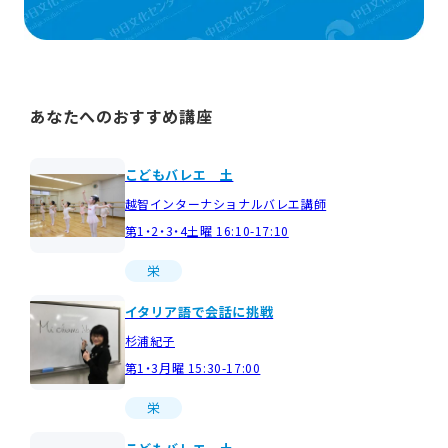
あなたへのおすすめ講座
こどもバレエ 土
越智インターナショナルバレエ講師
第1・2・3・4土曜 16:10-17:10
栄
イタリア語で会話に挑戦
杉浦紀子
第1・3月曜 15:30-17:00
栄