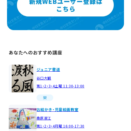
あなたへのおすすめ講座
ジュニア書道
谷口大観
第1・2・3・4土曜 11:30-13:00
栄
お絵かき・児童絵画教室
桑原淑江
第1・2・3・4月曜 16:00-17:30