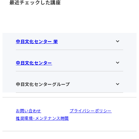
最近チェックした講座
中日文化センター 栄
中日文化センター
中日文化センター 栄HOME
お知らせ
施設のご案内
アクセス･営業時間
中日文化センターグループ
中日文化センターHOME
お申し込みの流れ
中日文化センターとは
入会と受講のご案内
受講規約・会員特典
よくある質問(Q&A)：栄センター
法人割引について
栄
鳴海
ご利用ガイド
お問い合わせ
プライバシーポリシー
南大高
犬山
オンライン講座受講の手順
推奨環境･メンテナンス時間
高蔵寺
豊田
WEBサイトのよくある質問
知立
カスタマーハラスメントに対する基本方針