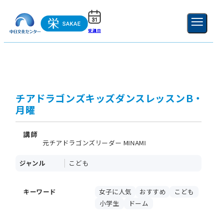
受講日
ご利用ガイド
新規登録
ログイン
MENU
閉じる
チアドラゴンズキッズダンスレッスンＢ・
月曜
講師
元チアドラゴンズリーダー MINAMI
ジャンル
こども
キーワード
女子に人気
おすすめ
こども
小学生
ドーム