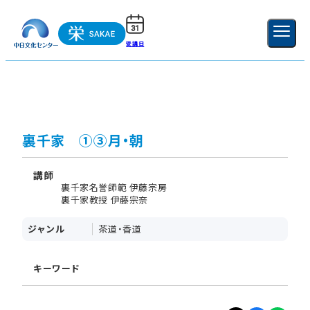
受講日
ご利用ガイド
新規登録
ログイン
MENU
閉じる
裏千家 ①③月・朝
講師
裏千家名誉師範 伊藤宗房
裏千家教授 伊藤宗奈
ジャンル
茶道・香道
キーワード