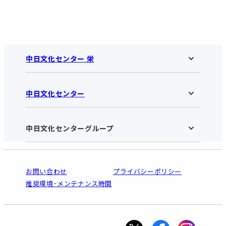
中日文化センター 栄
中日文化センター
中日文化センター 栄HOME
お知らせ
施設のご案内
アクセス･営業時間
中日文化センターグループ
中日文化センターHOME
お申し込みの流れ
中日文化センターとは
入会と受講のご案内
受講規約・会員特典
よくある質問(Q&A)：栄センター
法人割引について
栄
鳴海
ご利用ガイド
お問い合わせ
プライバシーポリシー
南大高
犬山
オンライン講座受講の手順
推奨環境･メンテナンス時間
高蔵寺
豊田
WEBサイトのよくある質問
知立
カスタマーハラスメントに対する基本方針
ぎふ
大垣