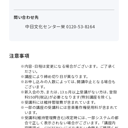
問い合わせ先
中日文化センター栄 0120-53-8164
注意事項
内容･日程は変更になる場合がございます。ご了承く
ださい。
講座により締め切り日が異なります。
お申し込みの人数によっては､開講中止となる場合も
ございます。
新入会の方､または､13ヵ月以上受講がない方は､登録
料550円(税込)が必要となります(特別講座を除く)。
受講料には維持管理費が含まれています。
一部の講座の受講料には音楽著作権使用料が含まれて
います。
受講料(維持管理費含む)改定時には､一部システムの都
合で正しく表示されない場合がございます。｢講座内
容確認ページ(STEP1)｣にてお支払い金額をご確認くだ