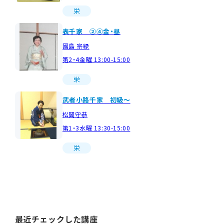
栄
表千家 ②④金・昼
國島 宗緑
第2・4金曜 13:00-15:00
栄
武者小路千家 初級～
松岡守恭
第1・3水曜 13:30-15:00
栄
最近チェックした講座