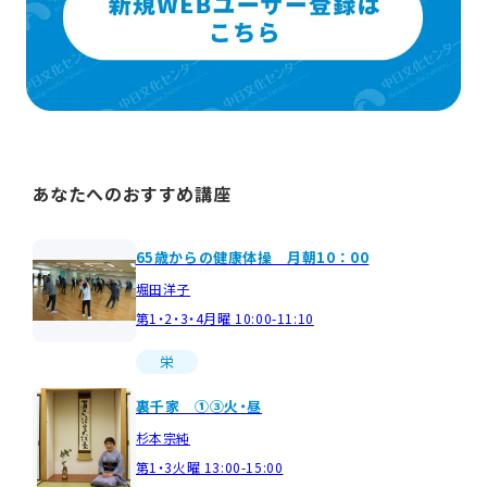
あなたへのおすすめ講座
65歳からの健康体操 月朝10：00
堀田洋子
第1・2・3・4月曜 10:00-11:10
栄
裏千家 ①③火・昼
杉本宗純
第1・3火曜 13:00-15:00