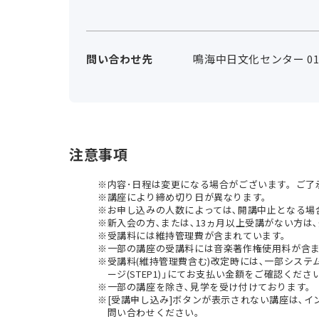
問い合わせ先
鳴海中日文化センター 0120
注意事項
内容･日程は変更になる場合がございます。ご了
講座により締め切り日が異なります。
お申し込みの人数によっては､開講中止となる場
新入会の方､または､13ヵ月以上受講がない方は､
受講料には維持管理費が含まれています。
一部の講座の受講料には音楽著作権使用料が含
受講料(維持管理費含む)改定時には､一部シス
ージ(STEP1)｣にてお支払い金額をご確認くださ
一部の講座を除き､見学を受け付けております。
[受講申し込み]ボタンが表示されない講座は､
問い合わせください。