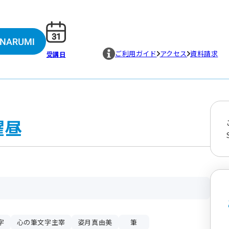
ご利用ガイド
アクセス
資料請求
受講日
曜昼
字
心の筆文字主宰
姿月真由美
筆