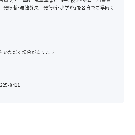
古典文学全集6 萬葉集②（全4冊）校注・訳者 小島憲
 発行者・渡邊静夫 発行所・小学館」を各自でご準備く
をいただく場合があります。
25-8411