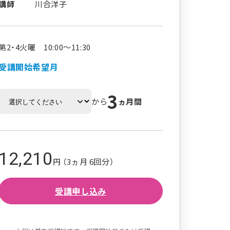
講師
川合洋子
第2・4火曜 10:00～11:30
受講開始希望月
3
から
ヵ月間
12,210
円 （3ヵ月 6回分）
受講申し込み