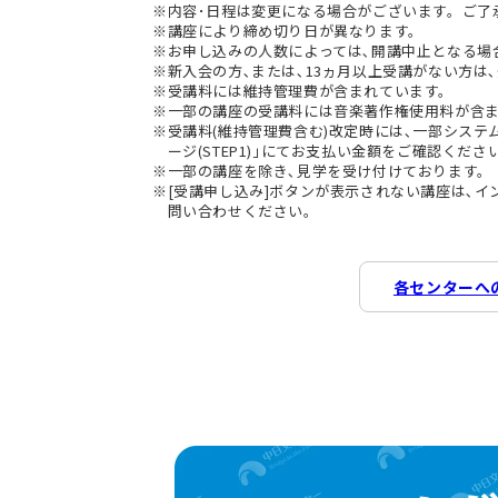
内容･日程は変更になる場合がございます。ご了
講座により締め切り日が異なります。
お申し込みの人数によっては､開講中止となる場
新入会の方､または､13ヵ月以上受講がない方は､
受講料には維持管理費が含まれています。
一部の講座の受講料には音楽著作権使用料が含
受講料(維持管理費含む)改定時には､一部シス
ージ(STEP1)｣にてお支払い金額をご確認くださ
一部の講座を除き､見学を受け付けております。
[受講申し込み]ボタンが表示されない講座は､
問い合わせください。
各センターへ