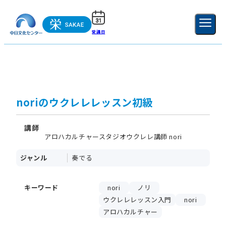
受講日
ご利用ガイド
新規登録
ログイン
MENU
閉じる
noriのウクレレレッスン初級
講師
アロハカルチャースタジオウクレレ講師 nori
ジャンル
奏でる
キーワード
nori
ノリ
ウクレレレッスン入門
nori
アロハカルチャー