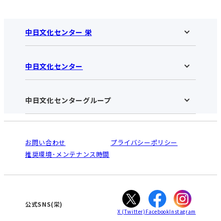
中日文化センター 栄
中日文化センター
中日文化センター 栄HOME
お知らせ
施設のご案内
アクセス･営業時間
中日文化センターグループ
中日文化センターHOME
お申し込みの流れ
中日文化センターとは
入会と受講のご案内
受講規約・会員特典
よくある質問(Q&A)：栄センター
法人割引について
栄
鳴海
ご利用ガイド
お問い合わせ
プライバシーポリシー
南大高
犬山
オンライン講座受講の手順
推奨環境･メンテナンス時間
高蔵寺
豊田
WEBサイトのよくある質問
知立
カスタマーハラスメントに対する基本方針
ぎふ
大垣
津
公式SNS(栄)
X
(Twitter)
Facebook
Instagram