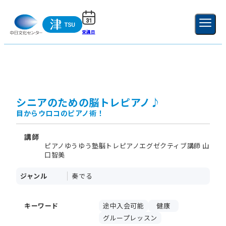
受講日
ご利用ガイド
新規登録
ログイン
MENU
閉じる
シニアのための脳トレピアノ♪
目からウロコのピアノ術！
講師
ピアノゆうゆう塾脳トレピアノエグゼクティブ講師 山
口智美
ジャンル
奏でる
キーワード
途中入会可能
健康
グループレッスン