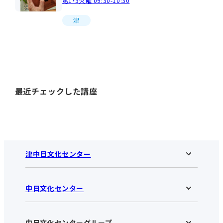
第1・3火曜 09:30-10:30
津
最近チェックした講座
津中日文化センター
中日文化センター
津中日文化センターHOME
お知らせ
施設のご案内
アクセス･営業時間
中日文化センターグループ