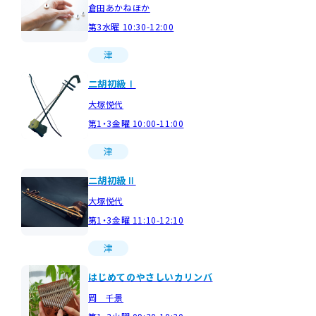
倉田あかねほか
第3水曜 10:30-12:00
津
二胡初級Ⅰ
大塚悦代
第1・3金曜 10:00-11:00
津
二胡初級Ⅱ
大塚悦代
第1・3金曜 11:10-12:10
津
はじめてのやさしいカリンバ
岡 千景