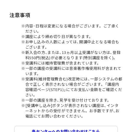
注意事項
内容･日程は変更になる場合がございます。ご了承く
ださい。
講座により締め切り日が異なります。
お申し込みの人数によっては､開講中止となる場合も
ございます。
新入会の方､または､13ヵ月以上受講がない方は､登録
料550円(税込)が必要となります(特別講座を除く)。
受講料には維持管理費が含まれています。
一部の講座の受講料には音楽著作権使用料が含まれて
います。
受講料(維持管理費含む)改定時には､一部システムの都
合で正しく表示されない場合がございます。｢講座内
容確認ページ(STEP1)｣にてお支払い金額をご確認くだ
さい。
一部の講座を除き､見学を受け付けております。
[受講申し込み]ボタンが表示されない講座は､インタ
ーネットからの受付ができません。お手数ですが､お
電話にてお問い合わせください。
各センターへのお問い合わせはこちら