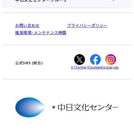
中日文化センターHOME
お申し込みの流れ
中日文化センターとは
入会と受講のご案内
受講規約・会員特典
よくある質問(Q&A)：津センター
法人割引について
栄
鳴海
ご利用ガイド
お問い合わせ
プライバシーポリシー
南大高
犬山
オンライン講座受講の手順
推奨環境･メンテナンス時間
高蔵寺
豊田
WEBサイトのよくある質問
知立
カスタマーハラスメントに対する基本方針
ぎふ
大垣
津
公式SNS
(総合)
X
(Twitter)
Facebook
Instagram