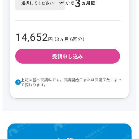
3
から
ヵ月間
14,652
円 （3ヵ月 6回分）
受講申し込み
上記は基本受講料です。受講開始日または受講回数によっ
て変わります。