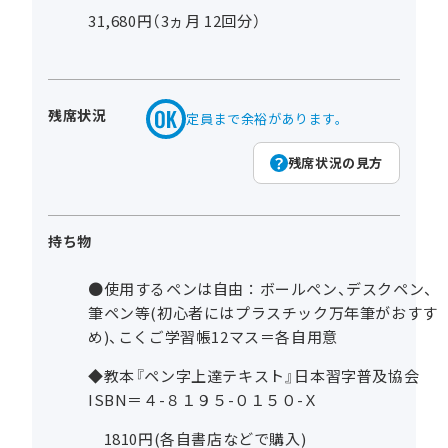
31,680円（3ヵ月 12回分）
残席状況
定員まで余裕があります。
残席状況の見方
持ち物
●使用するペンは自由：ボールペン、デスクペン、
筆ペン等(初心者にはプラスチック万年筆がおすす
め)、こくご学習帳12マス＝各自用意
◆教本『ペン字上達テキスト』日本習字普及協会
ISBN＝４-８１９５-０１５０-Ｘ
1810円(各自書店などで購入)