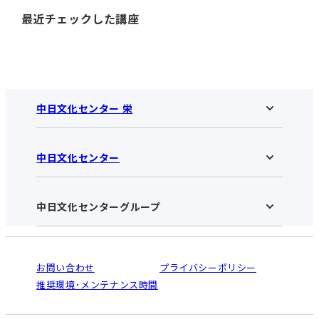
最近チェックした講座
中日文化センター 栄
中日文化センター
中日文化センター 栄HOME
お知らせ
施設のご案内
アクセス･営業時間
中日文化センターグループ
中日文化センターHOME
お申し込みの流れ
中日文化センターとは
入会と受講のご案内
受講規約・会員特典
よくある質問(Q&A)：栄センター
法人割引について
栄
鳴海
ご利用ガイド
お問い合わせ
プライバシーポリシー
南大高
犬山
オンライン講座受講の手順
推奨環境･メンテナンス時間
高蔵寺
豊田
WEBサイトのよくある質問
知立
カスタマーハラスメントに対する基本方針