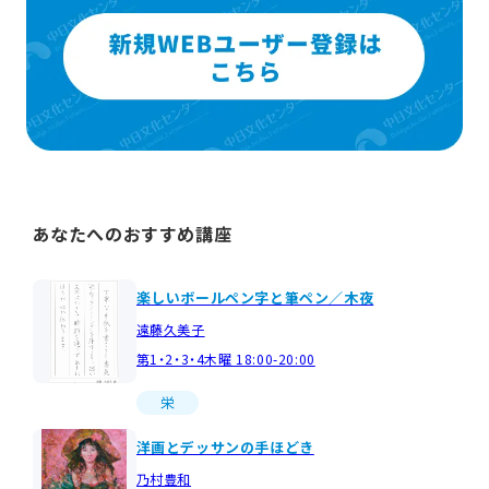
あなたへのおすすめ講座
楽しいボールペン字と筆ペン／木夜
遠藤久美子
第1・2・3・4木曜 18:00-20:00
栄
洋画とデッサンの手ほどき
乃村豊和