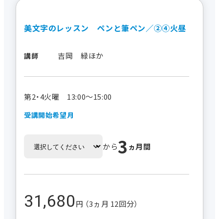
美文字のレッスン ペンと筆ペン／②④火昼
吉岡 緑ほか
講師
第2・4火曜 13:00～15:00
受講開始希望月
3
から
ヵ月間
31,680
円 （3ヵ月 12回分）