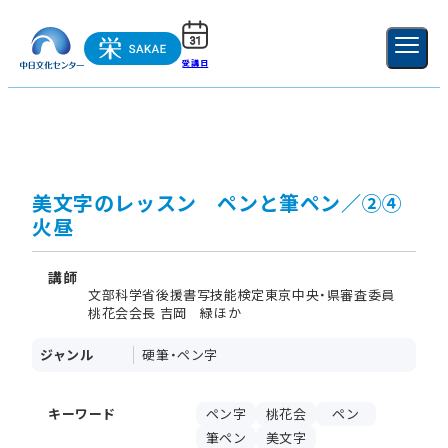
受講日
ご利用ガイド
新規登録
ログイン
MENU
閉じる
美文字のレッスン ペンと筆ペン／②④
火昼
講師
文部科学省後援書写技能検定東京中央・県審査委員
桃花会会長 吉岡 緑ほか
ジャンル
硬筆・ペン字
キーワード
ペン字
桃花会
ペン
筆ペン
美文字