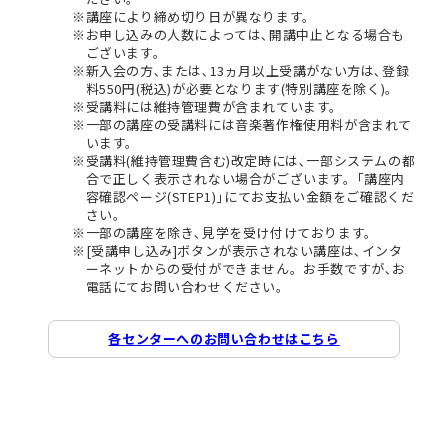
講座により締め切り日が異なります。
お申し込みの人数によっては､開講中止となる場合も
ございます。
新入会の方､または､13ヵ月以上受講がない方は､登録
料550円(税込)が必要となります(特別講座を除く)。
受講料には維持管理費が含まれています。
一部の講座の受講料には音楽著作権使用料が含まれて
います。
受講料(維持管理費含む)改定時には､一部システムの都
合で正しく表示されない場合がございます。｢講座内
容確認ページ(STEP1)｣にてお支払い金額をご確認くだ
さい。
一部の講座を除き､見学を受け付けております。
[受講申し込み]ボタンが表示されない講座は､インタ
ーネットからの受付ができません。お手数ですが､お
電話にてお問い合わせください。
各センターへのお問い合わせはこちら