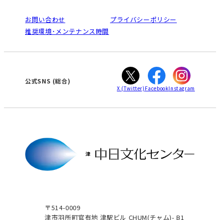
よくある質問(Q&A)：津センター
法人割引について
栄
鳴海
ご利用ガイド
お問い合わせ
プライバシーポリシー
南大高
犬山
オンライン講座受講の手順
推奨環境･メンテナンス時間
高蔵寺
豊田
WEBサイトのよくある質問
知立
カスタマーハラスメントに対する基本方針
ぎふ
大垣
津
公式SNS
(総合)
X
(Twitter)
Facebook
Instagram
〒514-0009
津市羽所町官有地 津駅ビル CHUM(チャム)- B1