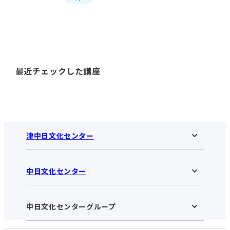
最近チェックした講座
津中日文化センター
中日文化センター
津中日文化センターHOME
お知らせ
施設のご案内
アクセス･営業時間
中日文化センターグループ
中日文化センターHOME
お申し込みの流れ
中日文化センターとは
入会と受講のご案内
受講規約・会員特典