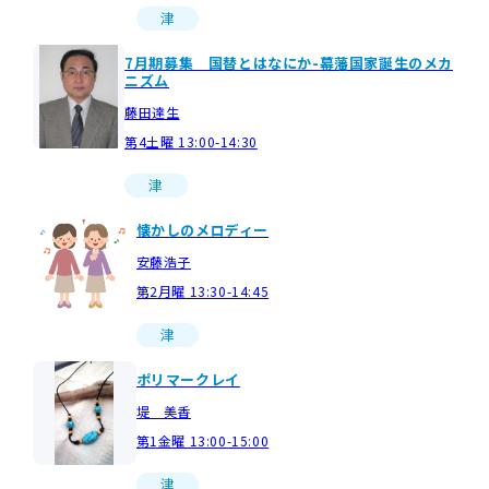
津
7月期募集 国替とはなにか-幕藩国家誕生のメカ
ニズム
藤田達生
第4土曜 13:00-14:30
津
懐かしのメロディー
安藤浩子
第2月曜 13:30-14:45
津
ポリマークレイ
堤 美香
第1金曜 13:00-15:00
津