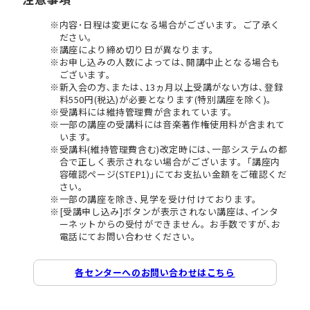
内容･日程は変更になる場合がございます。ご了承く
ださい。
講座により締め切り日が異なります。
お申し込みの人数によっては､開講中止となる場合も
ございます。
新入会の方､または､13ヵ月以上受講がない方は､登録
料550円(税込)が必要となります(特別講座を除く)。
受講料には維持管理費が含まれています。
一部の講座の受講料には音楽著作権使用料が含まれて
います。
受講料(維持管理費含む)改定時には､一部システムの都
合で正しく表示されない場合がございます。｢講座内
容確認ページ(STEP1)｣にてお支払い金額をご確認くだ
さい。
一部の講座を除き､見学を受け付けております。
[受講申し込み]ボタンが表示されない講座は､インタ
ーネットからの受付ができません。お手数ですが､お
電話にてお問い合わせください。
各センターへのお問い合わせはこちら