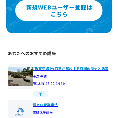
あなたへのおすすめ講座
【教室受講】作庭家が解説する庭園の歴史と鑑賞
重森 千青
第1木曜 13:00-14:30
栄
懐メロ音楽療法
三輪弘美ほか