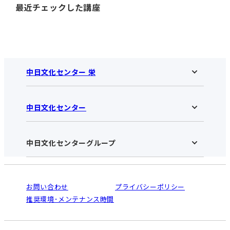
最近チェックした講座
中日文化センター 栄
中日文化センター
中日文化センター 栄HOME
お知らせ
施設のご案内
アクセス･営業時間
中日文化センターグループ
中日文化センターHOME
お申し込みの流れ
中日文化センターとは
入会と受講のご案内
受講規約・会員特典
よくある質問(Q&A)：栄センター
法人割引について
栄
鳴海
ご利用ガイド
お問い合わせ
プライバシーポリシー
南大高
犬山
オンライン講座受講の手順
推奨環境･メンテナンス時間
高蔵寺
豊田
WEBサイトのよくある質問
知立
カスタマーハラスメントに対する基本方針