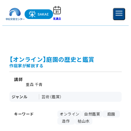
受講日
ご利用ガイド
新規登録
ログイン
MENU
閉じる
【オンライン】庭園の歴史と鑑賞
作庭家が解説する
講師
重森 千青
ジャンル
芸術（鑑賞）
キーワード
オンライン
自然鑑賞
庭園
造作
枯山水