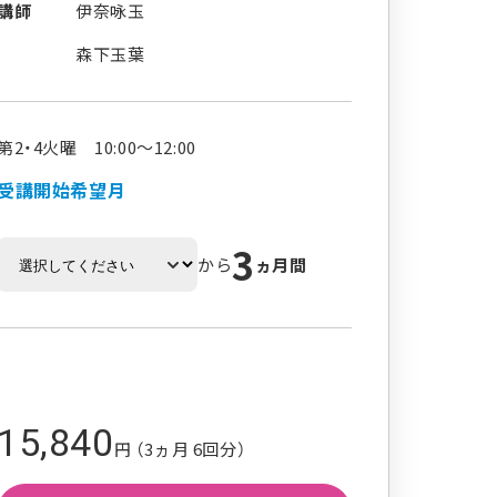
講師
伊奈咏玉
森下玉葉
第2・4火曜 10:00～12:00
受講開始希望月
3
から
ヵ月間
15,840
円 （3ヵ月 6回分）