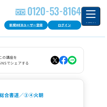
MENU
新規WEBユーザー登録
ログイン
閉じる
この講座を
SNSでシェアする
総合書道／②④火朝