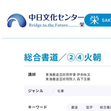
総合書道／②④火朝
講師
東海書道芸術院参事 伊奈咏玉
東海書道芸術院院人 森下玉葉
ジャンル
毛筆
キーワード
書道
習字
総合書