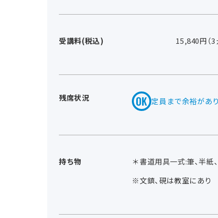
受講料(税込)
15,840円（
残席状況
定員まで余裕があ
持ち物
＊書道用具一式:筆、半紙
※文鎮、硯は教室にあ