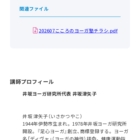
関連ファイル
202607こころのヨーガ塾チラシ.pdf
講師プロフィール
井坂ヨーガ研究所代表 井坂津矢子
井坂 津矢子（いさかつやこ）
1944年伊勢市生まれ。1978年井坂ヨーガ研究所
開設。『足心ヨーガ』創立、商標登録する。ヨーガ
名「ディヴャ」（ヨーガの神性）拝命。健康運動指