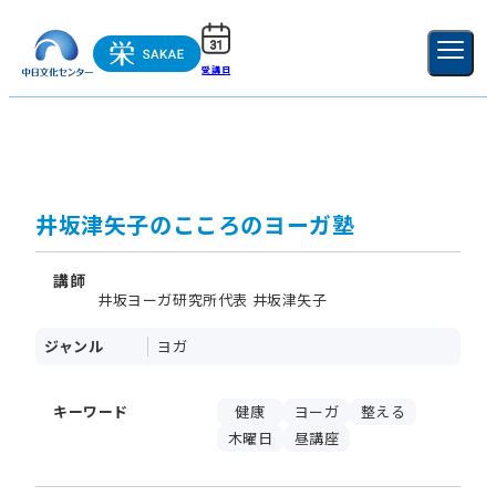
受講日
ご利用ガイド
新規登録
ログイン
MENU
閉じる
井坂津矢子のこころのヨーガ塾
講師
井坂ヨーガ研究所代表 井坂津矢子
ジャンル
ヨガ
キーワード
健康
ヨーガ
整える
木曜日
昼講座