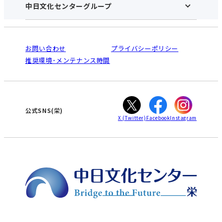
アクセス･営業時間
中日文化センターグループ
中日文化センターHOME
お申し込みの流れ
中日文化センターとは
入会と受講のご案内
受講規約・会員特典
よくある質問(Q&A)：栄センター
法人割引について
栄
鳴海
ご利用ガイド
お問い合わせ
プライバシーポリシー
南大高
犬山
オンライン講座受講の手順
推奨環境･メンテナンス時間
高蔵寺
豊田
WEBサイトのよくある質問
知立
カスタマーハラスメントに対する基本方針
ぎふ
大垣
津
公式SNS(栄)
X
(Twitter)
Facebook
Instagram