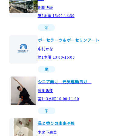
伊藤博康
第2金曜 13:00-14:30
栄
ポーセラーツ＆ポーセリンアート
中村かな
第1木曜 13:00-15:00
栄
シニア向け 元気運動ヨガ
恒川香枝
第1・3水曜 10:00-11:00
栄
星と香りの未来予報
木之下惠美