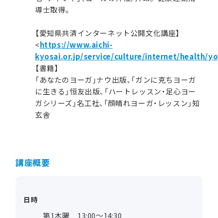
導士取得。
【愛知県共済インターネット公開文化講座】
<
https://www.aichi-
kyosai.or.jp/service/culture/internet/health/y
【書籍】
「あなたのヨーガ」ナウ出版、「ガンに克ちヨーガ
に生きる」恒友出版、「ハートレッスン・足心ヨー
ガシリーズ」名工社、「顔晴れヨーガ・レッスン」知
玄舎
講座概要
日時
第1木曜 13:00～14:30