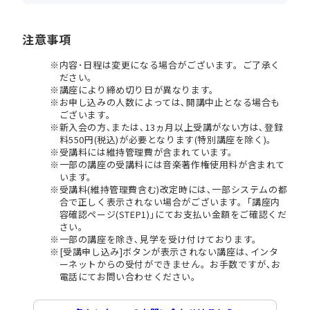
注意事項
内容･日程は変更になる場合がございます。ご了承く
ださい。
講座により締め切り日が異なります。
お申し込みの人数によっては､開講中止となる場合も
ございます。
新入会の方､または､13ヵ月以上受講がない方は､登録
料550円(税込)が必要となります(特別講座を除く)。
受講料には維持管理費が含まれています。
一部の講座の受講料には音楽著作権使用料が含まれて
います。
受講料(維持管理費含む)改定時には､一部システムの都
合で正しく表示されない場合がございます。｢講座内
容確認ページ(STEP1)｣にてお支払い金額をご確認くだ
さい。
一部の講座を除き､見学を受け付けております。
[受講申し込み]ボタンが表示されない講座は､インタ
ーネットからの受付ができません。お手数ですが､お
電話にてお問い合わせください。