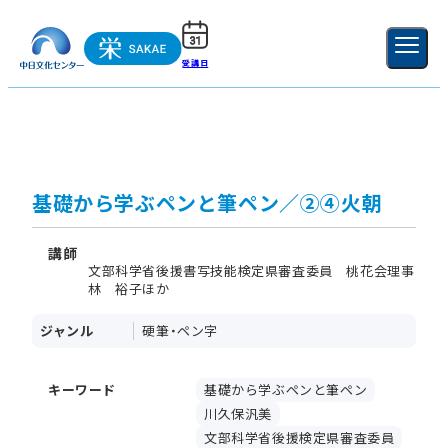
受講日
ご利用ガイド
新規登録
ログイン
MENU
閉じる
基礎から学ぶペンと筆ペン／②④火朝
講師
文部科学省後援書写技能検定県審査委員 桃花会理事
林 裕子ほか
ジャンル
硬筆・ペン字
キーワード
基礎から学ぶペンと筆ペン
川久保汎美
文部科学省後援検定県審査委員