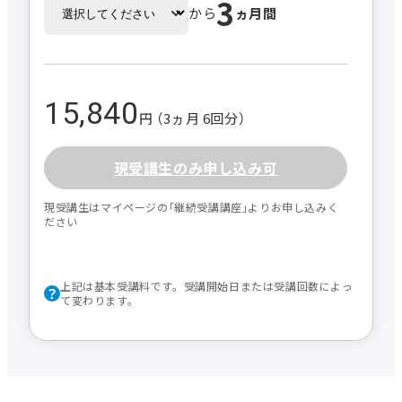
3
から
ヵ月間
15,840
円 （3ヵ月 6回分）
現受講生のみ申し込み可
現受講生はマイページの｢継続受講講座｣よりお申し込みく
ださい
上記は基本受講料です。受講開始日または受講回数によっ
て変わります。