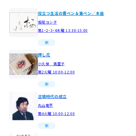
役立つ生活の書ペン＆筆ぺン／木昼
坂尾ヨシ子
第1・2・3・4木曜 13:30-15:00
栄
押し花
小久保 満里子
第2火曜 10:00-12:00
栄
古墳時代の成立
丸山竜平
第4火曜 10:00-12:00
栄