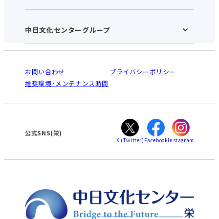
お知らせ
施設のご案内
アクセス･営業時間
中日文化センターグループ
中日文化センターHOME
お申し込みの流れ
中日文化センターとは
入会と受講のご案内
受講規約・会員特典
よくある質問(Q&A)：栄センター
法人割引について
栄
鳴海
ご利用ガイド
お問い合わせ
プライバシーポリシー
南大高
犬山
オンライン講座受講の手順
推奨環境･メンテナンス時間
高蔵寺
豊田
WEBサイトのよくある質問
知立
カスタマーハラスメントに対する基本方針
ぎふ
大垣
津
公式SNS(栄)
X
(Twitter)
Facebook
Instagram