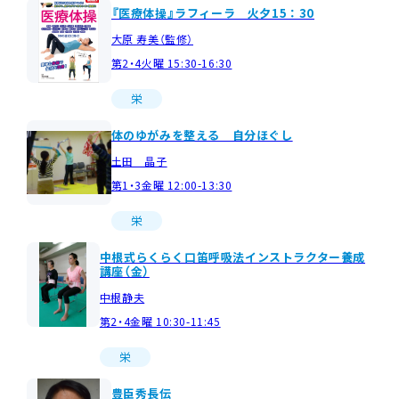
『医療体操』ラフィーラ 火夕15：30
大原 寿美（監修）
第2・4火曜 15:30-16:30
栄
体のゆがみを整える 自分ほぐし
土田 晶子
第1・3金曜 12:00-13:30
栄
中根式らくらく口笛呼吸法インストラクター養成
講座（金）
中根静夫
第2・4金曜 10:30-11:45
栄
豊臣秀長伝