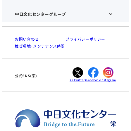
お知らせ
施設のご案内
アクセス･営業時間
中日文化センターグループ
中日文化センターHOME
お申し込みの流れ
中日文化センターとは
入会と受講のご案内
受講規約・会員特典
よくある質問(Q&A)：栄センター
法人割引について
栄
鳴海
ご利用ガイド
お問い合わせ
プライバシーポリシー
南大高
犬山
オンライン講座受講の手順
推奨環境･メンテナンス時間
高蔵寺
豊田
WEBサイトのよくある質問
知立
カスタマーハラスメントに対する基本方針
ぎふ
大垣
津
公式SNS(栄)
X
(Twitter)
Facebook
Instagram