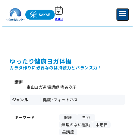
受講日
ご利用ガイド
新規登録
ログイン
MENU
閉じる
ゆったり健康ヨガ体操
カラダ作りに必要なのは持続力とバランス力！
講師
東山ヨガ道場講師 糟谷咲子
ジャンル
健康・フィットネス
キーワード
健康
ヨガ
無理のない運動
木曜日
昼講座