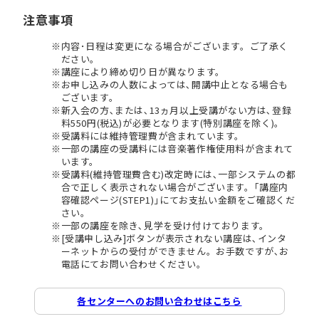
注意事項
内容･日程は変更になる場合がございます。ご了承く
ださい。
講座により締め切り日が異なります。
お申し込みの人数によっては､開講中止となる場合も
ございます。
新入会の方､または､13ヵ月以上受講がない方は､登録
料550円(税込)が必要となります(特別講座を除く)。
受講料には維持管理費が含まれています。
一部の講座の受講料には音楽著作権使用料が含まれて
います。
受講料(維持管理費含む)改定時には､一部システムの都
合で正しく表示されない場合がございます。｢講座内
容確認ページ(STEP1)｣にてお支払い金額をご確認くだ
さい。
一部の講座を除き､見学を受け付けております。
[受講申し込み]ボタンが表示されない講座は､インタ
ーネットからの受付ができません。お手数ですが､お
電話にてお問い合わせください。
各センターへのお問い合わせはこちら