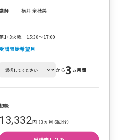
講師
横井 奈穂美
第1・3火曜 15:30～17:00
受講開始希望月
3
から
ヵ月間
初級
13,332
円 （3ヵ月 6回分）
受講申し込み