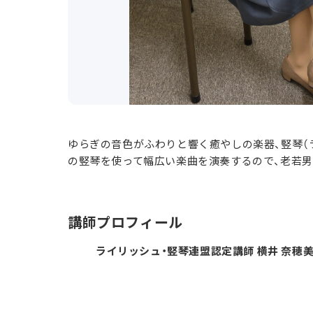
ゆらぎの音色がふわりと響く癒やしの楽器、竪琴（
の竪琴を使って幅広い楽曲を演奏するので、老若
講師プロフィール
ライリッシュ・竪琴連盟認定講師 横井 奈穂