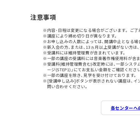
注意事項
内容･日程は変更になる場合がございます。ご了
講座により締め切り日が異なります。
お申し込みの人数によっては､開講中止となる場
新入会の方､または､13ヵ月以上受講がない方は､
受講料には維持管理費が含まれています。
一部の講座の受講料には音楽著作権使用料が含
受講料(維持管理費含む)改定時には､一部シス
ージ(STEP1)｣にてお支払い金額をご確認くださ
一部の講座を除き､見学を受け付けております。
[受講申し込み]ボタンが表示されない講座は､
問い合わせください。
各センターへ