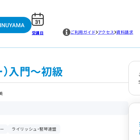
ご利用ガイド
アクセス
資料請求
受講日
ー）入門～初級
美
ー
ライリッシュ・竪琴連盟