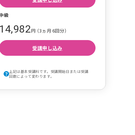
中級
14,982
円 （3ヵ月 6回分）
受講申し込み
上記は基本受講料です。受講開始日または受講
回数によって変わります。