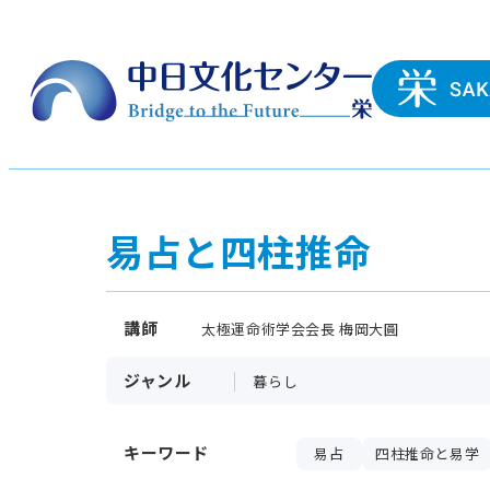
易占と四柱推命
講師
太極運命術学会会長 梅岡大圓
ジャンル
暮らし
キーワード
易占
四柱推命と易学