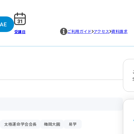
ご利用ガイド
アクセス
資料請求
受講日
太極運命学会会長
梅岡大圓
易学