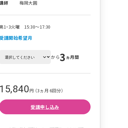
講師
梅岡大圓
第1・3火曜 15:30～17:30
受講開始希望月
3
から
ヵ月間
15,840
円 （3ヵ月 6回分）
受講申し込み