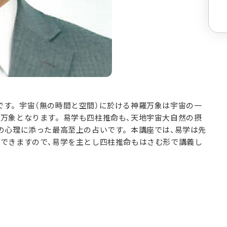
です。宇宙（無の時間と空間）に於ける神羅万象は宇宙の一
羅万象となります。易学も四柱推命も、天地宇宙大自然の摂
の心理に添った最高至上の占いです。本講座では、易学は先
ができますので、易学を主とし四柱推命もはさむ形で講義し