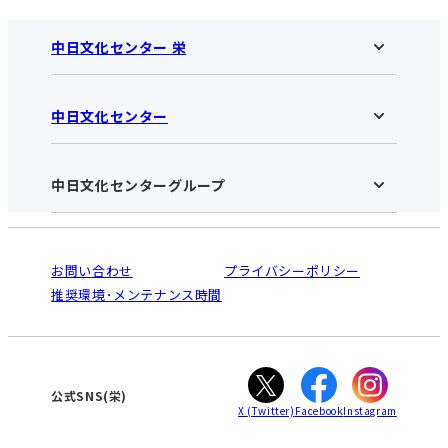
中日文化センター 栄
中日文化センター
中日文化センター 栄HOME
お知らせ
施設のご案内
アクセス･営業時間
中日文化センターグループ
中日文化センターHOME
お申し込みの流れ
中日文化センターとは
入会と受講のご案内
受講規約・会員特典
よくある質問(Q&A)：栄センター
法人割引について
栄
鳴海
ご利用ガイド
お問い合わせ
プライバシーポリシー
南大高
犬山
オンライン講座受講の手順
推奨環境･メンテナンス時間
高蔵寺
豊田
WEBサイトのよくある質問
知立
カスタマーハラスメントに対する基本方針
ぎふ
大垣
津
公式SNS(栄)
X
(Twitter)
Facebook
Instagram