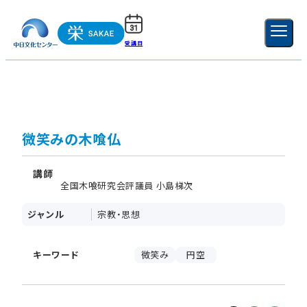
受講日
ご利用ガイド
新規登録
ログイン
MENU
閉じる
微笑みの木喰仏
講師
全国木喰研究会評議員 小島梯次
ジャンル
宗教・思想
キーワード
微笑み
円空