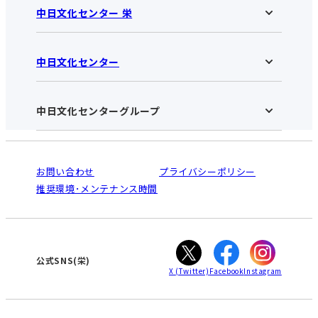
中日文化センター 栄
中日文化センター
中日文化センター 栄HOME
お知らせ
施設のご案内
アクセス･営業時間
中日文化センターグループ
中日文化センターHOME
お申し込みの流れ
中日文化センターとは
入会と受講のご案内
受講規約・会員特典
よくある質問(Q&A)：栄センター
法人割引について
栄
鳴海
ご利用ガイド
お問い合わせ
プライバシーポリシー
南大高
犬山
オンライン講座受講の手順
推奨環境･メンテナンス時間
高蔵寺
豊田
WEBサイトのよくある質問
知立
カスタマーハラスメントに対する基本方針
ぎふ
大垣
津
公式SNS(栄)
X
(Twitter)
Facebook
Instagram