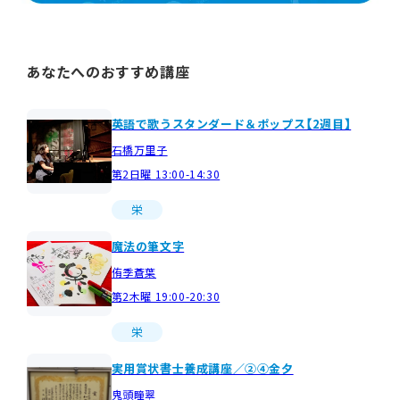
あなたへのおすすめ講座
英語で歌うスタンダード＆ポップス【2週目】
石橋万里子
第2日曜 13:00-14:30
栄
魔法の筆文字
侑季蒼葉
第2木曜 19:00-20:30
栄
実用賞状書士養成講座／②④金夕
鬼頭瞳翠