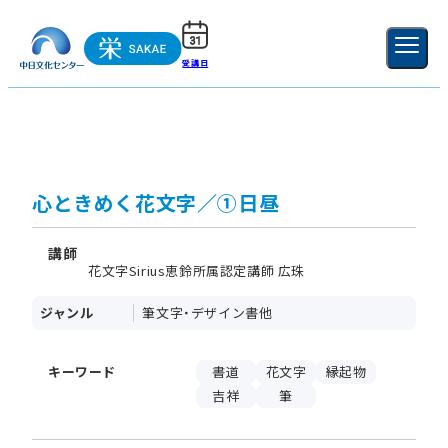
受講日
ご利用ガイド
新規登録
ログイン
MENU
閉じる
心ときめく花文字／①日昼
講師
花文字Sirius恵鈴所属認定講師 広珠
ジャンル
筆文字・デザイン書他
キーワード
書道
花文字
縁起物
吉祥
筆