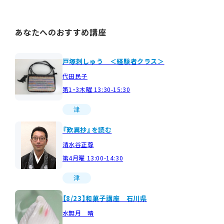
あなたへのおすすめ講座
戸塚刺しゅう ＜経験者クラス＞
代田民子
第1・3木曜 13:30-15:30
津
『歎異抄』を読む
清水谷正尊
第4月曜 13:00-14:30
津
【8/23】和菓子講座 石川県
水無月 晴