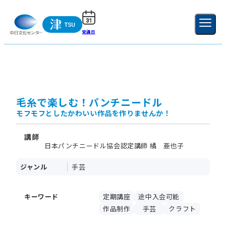
受講日
ご利用ガイド
新規登録
ログイン
MENU
閉じる
毛糸で楽しむ！パンチニードル
モフモフとしたかわいい作品を作りませんか！
講師
日本パンチニードル協会認定講師 橘 亜也子
ジャンル
手芸
キーワード
定期講座
途中入会可能
作品制作
手芸
クラフト