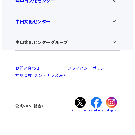
津中日文化センター
中日文化センター
津中日文化センターHOME
お知らせ
施設のご案内
アクセス･営業時間
中日文化センターグループ
中日文化センターHOME
お申し込みの流れ
中日文化センターとは
入会と受講のご案内
受講規約・会員特典
よくある質問(Q&A)：津センター
法人割引について
栄
鳴海
ご利用ガイド
お問い合わせ
プライバシーポリシー
南大高
犬山
オンライン講座受講の手順
推奨環境･メンテナンス時間
高蔵寺
豊田
WEBサイトのよくある質問
知立
カスタマーハラスメントに対する基本方針
ぎふ
大垣
津
公式SNS
(総合)
X
(Twitter)
Facebook
Instagram