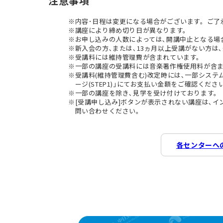
注意事項
内容･日程は変更になる場合がございます。ご了
講座により締め切り日が異なります。
お申し込みの人数によっては､開講中止となる場
新入会の方､または､13ヵ月以上受講がない方は､
受講料には維持管理費が含まれています。
一部の講座の受講料には音楽著作権使用料が含
受講料(維持管理費含む)改定時には､一部シス
ージ(STEP1)｣にてお支払い金額をご確認くださ
一部の講座を除き､見学を受け付けております。
[受講申し込み]ボタンが表示されない講座は､
問い合わせください。
各センターへ