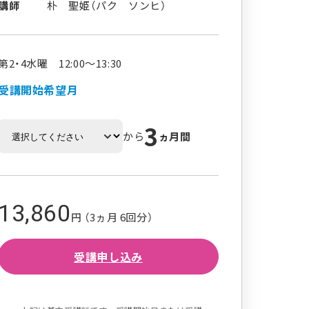
講師
朴 聖姫（パク ソンヒ）
第2・4水曜 12:00～13:30
受講開始希望月
3
から
ヵ月間
13,860
円 （3ヵ月 6回分）
受講申し込み