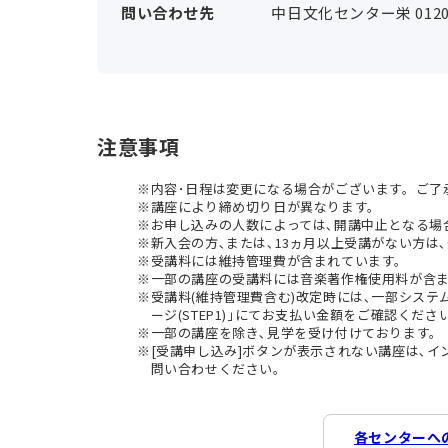
問い合わせ先
中日文化センター栄 0120-
注意事項
内容･日程は変更になる場合がございます。ご了
講座により締め切り日が異なります。
お申し込みの人数によっては､開講中止となる場
新入会の方､または､13ヵ月以上受講がない方は､
受講料には維持管理費が含まれています。
一部の講座の受講料には音楽著作権使用料が含
受講料(維持管理費含む)改定時には､一部シス
ージ(STEP1)｣にてお支払い金額をご確認くださ
一部の講座を除き､見学を受け付けております。
[受講申し込み]ボタンが表示されない講座は､
問い合わせください。
各センターへ