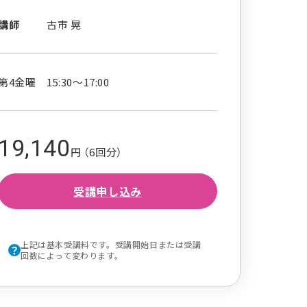
講師
古市 晃
第4金曜 15:30～17:00
19,140
円 （6回分）
受講申し込み
上記は基本受講料です。受講開始日または受講
回数によって変わります。