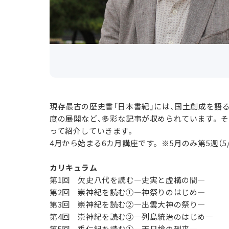
現存最古の歴史書「日本書紀」には、国土創成を語
度の展開など、多彩な記事が収められています。
って紹介していきます。
4月から始まる6カ月講座です。※5月のみ第5週（5/
カリキュラム
第1回 欠史八代を読む―史実と虚構の間―
第2回 崇神紀を読む①―神祭りのはじめ―
第3回 崇神紀を読む②―出雲大神の祭り―
第4回 崇神紀を読む③―列島統治のはじめ―
第5回 垂仁紀を読む①―天日槍の到来―