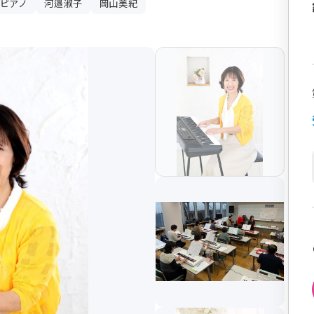
ピアノ
河邉淑子
岡山美紀