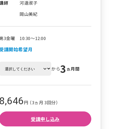
講師
河邉淑子
岡山美紀
第3金曜 10:30～12:00
受講開始希望月
3
から
ヵ月間
8,646
円 （3ヵ月 3回分）
受講申し込み