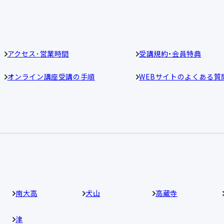
アクセス･営業時間
受講規約・会員特典
オンライン講座受講の手順
WEBサイトのよくある質
南大高
犬山
高蔵寺
津