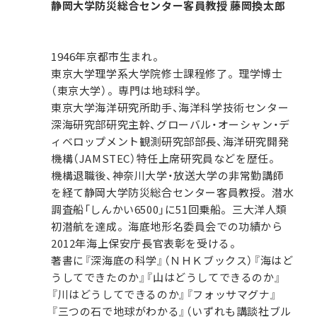
静岡大学防災総合センター客員教授 藤岡換太郎
1946年京都市生まれ。
東京大学理学系大学院修士課程修了。理学博士
（東京大学）。専門は地球科学。
東京大学海洋研究所助手、海洋科学技術センター
深海研究部研究主幹、グローバル・オーシャン・デ
ィベロップメント観測研究部部長、海洋研究開発
機構（JAMSTEC）特任上席研究員などを歴任。
機構退職後、神奈川大学・放送大学の非常勤講師
を経て静岡大学防災総合センター客員教授。潜水
調査船「しんかい6500」に51回乗船。三大洋人類
初潜航を達成。海底地形名委員会での功績から
2012年海上保安庁長官表彰を受ける。
著書に『深海底の科学』（ＮＨＫブックス）『海はど
うしてできたのか』『山はどうしてできるのか』
『川はどうしてできるのか』『フォッサマグナ』
『三つの石で地球がわかる』（いずれも講談社ブル