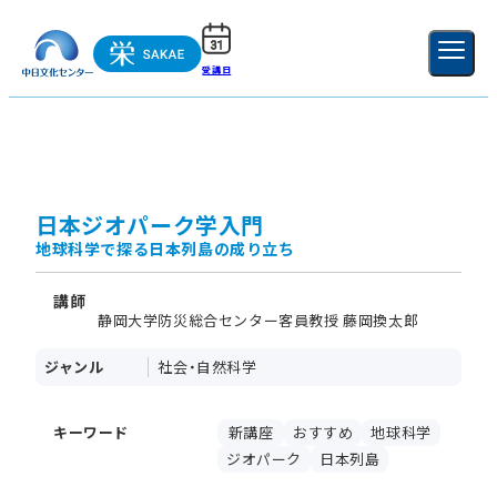
受講日
ご利用ガイド
新規登録
ログイン
MENU
閉じる
日本ジオパーク学入門
地球科学で探る日本列島の成り立ち
講師
静岡大学防災総合センター客員教授 藤岡換太郎
ジャンル
社会・自然科学
キーワード
新講座
おすすめ
地球科学
ジオパーク
日本列島