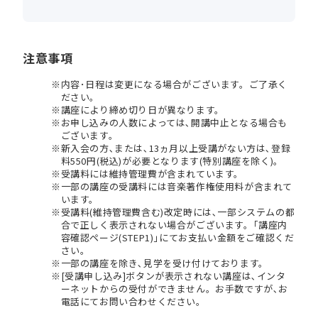
注意事項
内容･日程は変更になる場合がございます。ご了承く
ださい。
講座により締め切り日が異なります。
お申し込みの人数によっては､開講中止となる場合も
ございます。
新入会の方､または､13ヵ月以上受講がない方は､登録
料550円(税込)が必要となります(特別講座を除く)。
受講料には維持管理費が含まれています。
一部の講座の受講料には音楽著作権使用料が含まれて
います。
受講料(維持管理費含む)改定時には､一部システムの都
合で正しく表示されない場合がございます。｢講座内
容確認ページ(STEP1)｣にてお支払い金額をご確認くだ
さい。
一部の講座を除き､見学を受け付けております。
[受講申し込み]ボタンが表示されない講座は､インタ
ーネットからの受付ができません。お手数ですが､お
電話にてお問い合わせください。