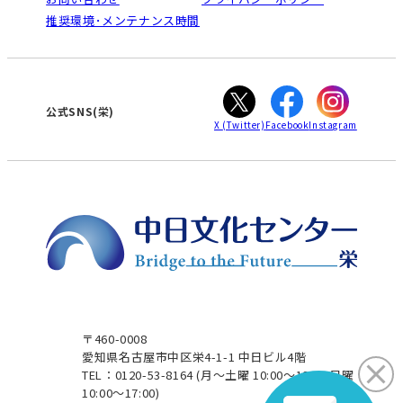
南大高
犬山
オンライン講座受講の手順
推奨環境･メンテナンス時間
高蔵寺
豊田
WEBサイトのよくある質問
知立
カスタマーハラスメントに対する基本方針
ぎふ
大垣
津
公式SNS(栄)
X
(Twitter)
Facebook
Instagram
〒460-0008
愛知県名古屋市中区栄4-1-1 中日ビル4階
TEL：0120-53-8164
(月～土曜 10:00～19:00 日曜
10:00～17:00)