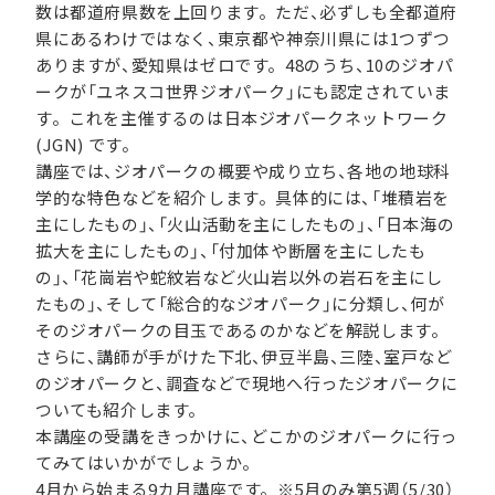
数は都道府県数を上回ります。ただ、必ずしも全都道府
県にあるわけではなく、東京都や神奈川県には1つずつ
ありますが、愛知県はゼロです。48のうち、10のジオパ
ークが「ユネスコ世界ジオパーク」にも認定されていま
す。これを主催するのは日本ジオパークネットワーク
(JGN) です。
講座では、ジオパークの概要や成り立ち、各地の地球科
学的な特色などを紹介します。具体的には、「堆積岩を
主にしたもの」、「火山活動を主にしたもの」、「日本海の
拡大を主にしたもの」、「付加体や断層を主にしたも
の」、「花崗岩や蛇紋岩など火山岩以外の岩石を主にし
たもの」、そして「総合的なジオパーク」に分類し、何が
そのジオパークの目玉であるのかなどを解説します。
さらに、講師が手がけた下北、伊豆半島、三陸、室戸など
のジオパークと、調査などで現地へ行ったジオパークに
ついても紹介します。
本講座の受講をきっかけに、どこかのジオパークに行っ
てみてはいかがでしょうか。
4月から始まる9カ月講座です。※5月のみ第5週（5/30）