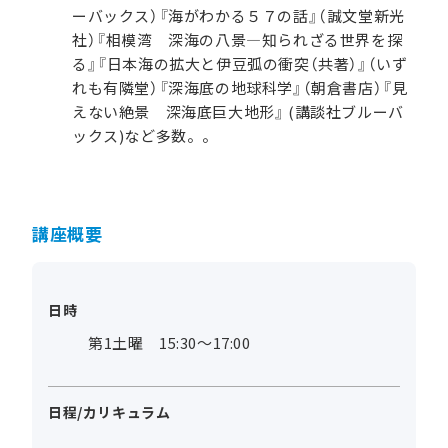
ーバックス）『海がわかる５７の話』（誠文堂新光
社）『相模湾 深海の八景―知られざる世界を探
る』『日本海の拡大と伊豆弧の衝突（共著）』（いず
れも有隣堂）『深海底の地球科学』（朝倉書店）『見
えない絶景 深海底巨大地形』 (講談社ブルーバ
ックス)など多数。。
講座概要
日時
第1土曜 15:30～17:00
日程/カリキュラム