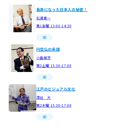
長寿になった日本人の秘密！
石浦章一
第1金曜 13:00-14:30
栄
円空仏の系譜
小島梯次
第2土曜 15:30-17:00
栄
江戸のビジュアル文化
深谷 大
第2木曜 15:30-17:00
栄