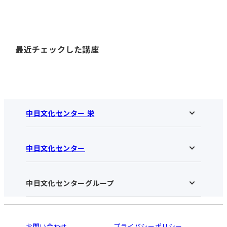
最近チェックした講座
中日文化センター 栄
中日文化センター
中日文化センター 栄HOME
お知らせ
施設のご案内
アクセス･営業時間
中日文化センターグループ
中日文化センターHOME
お申し込みの流れ
中日文化センターとは
入会と受講のご案内
受講規約・会員特典
よくある質問(Q&A)：栄センター
法人割引について
栄
鳴海
ご利用ガイド
お問い合わせ
プライバシーポリシー