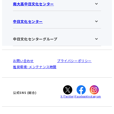
南大高中日文化センター
中日文化センター
南大高中日文化センターHOME
お知らせ
施設のご案内
アクセス･営業時間
中日文化センターグループ
中日文化センターHOME
お申し込みの流れ
中日文化センターとは
入会と受講のご案内
受講規約・会員特典
よくある質問(Q&A)：南大高センター
法人割引について
栄
鳴海
ご利用ガイド
お問い合わせ
プライバシーポリシー
南大高
犬山
オンライン講座受講の手順
推奨環境･メンテナンス時間
高蔵寺
豊田
WEBサイトのよくある質問
知立
カスタマーハラスメントに対する基本方針
ぎふ
大垣
津
公式SNS
(総合)
X
(Twitter)
Facebook
Instagram