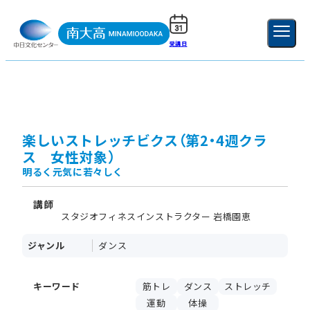
受講日
ご利用ガイド
新規登録
ログイン
MENU
閉じる
楽しいストレッチビクス（第2・4週クラ
ス 女性対象）
明るく元気に若々しく
講師
スタジオフィネスインストラクター 岩橋園恵
ジャンル
ダンス
キーワード
筋トレ
ダンス
ストレッチ
運動
体操