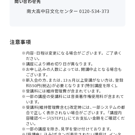
問い合わせ先
南大高中日文化センター 0120-534-373
注意事項
内容･日程は変更になる場合がございます。ご了承く
ださい。
講座により締め切り日が異なります。
お申し込みの人数によっては､開講中止となる場合も
ございます。
新入会の方､または､13ヵ月以上受講がない方は､登録
料550円(税込)が必要となります(特別講座を除く)。
受講料には維持管理費が含まれています。
一部の講座の受講料には音楽著作権使用料が含まれて
います。
受講料(維持管理費含む)改定時には､一部システムの都
合で正しく表示されない場合がございます。｢講座内
容確認ページ(STEP1)｣にてお支払い金額をご確認くだ
さい。
一部の講座を除き､見学を受け付けております。
[受講申し込み]ボタンが表示されない講座は､インタ