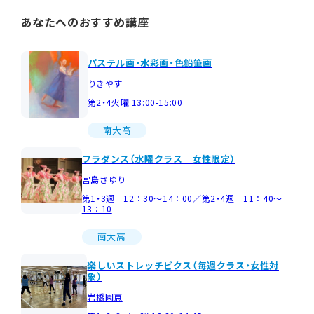
あなたへのおすすめ講座
パステル画・水彩画・色鉛筆画
りきやす
第2・4火曜 13:00-15:00
南大高
フラダンス（水曜クラス 女性限定）
宮島さゆり
第1・3週 12：30～14：00／第2・4週 11：40～
13：10
南大高
楽しいストレッチビクス（毎週クラス・女性対
象）
岩橋園恵