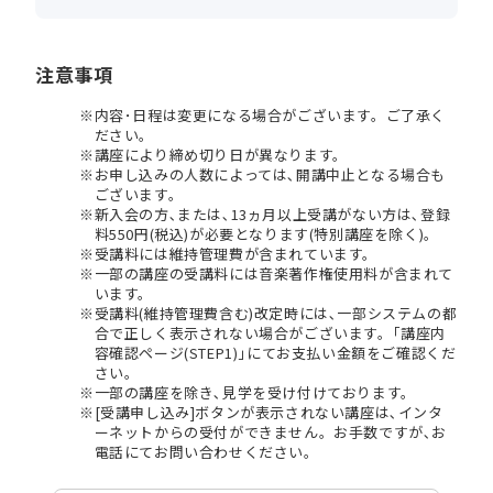
注意事項
内容･日程は変更になる場合がございます。ご了承く
ださい。
講座により締め切り日が異なります。
お申し込みの人数によっては､開講中止となる場合も
ございます。
新入会の方､または､13ヵ月以上受講がない方は､登録
料550円(税込)が必要となります(特別講座を除く)。
受講料には維持管理費が含まれています。
一部の講座の受講料には音楽著作権使用料が含まれて
います。
受講料(維持管理費含む)改定時には､一部システムの都
合で正しく表示されない場合がございます。｢講座内
容確認ページ(STEP1)｣にてお支払い金額をご確認くだ
さい。
一部の講座を除き､見学を受け付けております。
[受講申し込み]ボタンが表示されない講座は､インタ
ーネットからの受付ができません。お手数ですが､お
電話にてお問い合わせください。