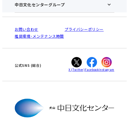
アクセス･営業時間
中日文化センターグループ
中日文化センターHOME
お申し込みの流れ
中日文化センターとは
入会と受講のご案内
受講規約・会員特典
よくある質問(Q&A)：犬山センター
法人割引について
栄
鳴海
ご利用ガイド
お問い合わせ
プライバシーポリシー
南大高
犬山
オンライン講座受講の手順
推奨環境･メンテナンス時間
高蔵寺
豊田
WEBサイトのよくある質問
知立
カスタマーハラスメントに対する基本方針
ぎふ
大垣
津
公式SNS
(総合)
X
(Twitter)
Facebook
Instagram