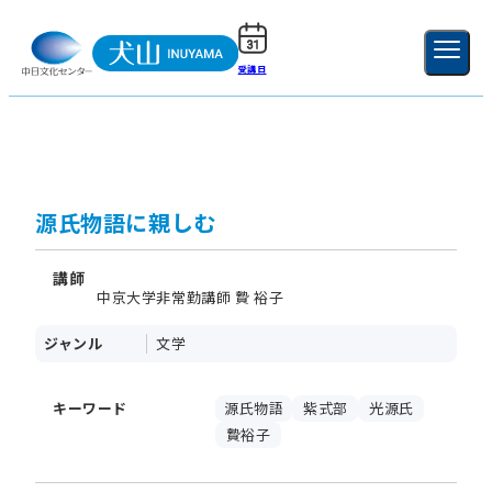
受講日
ご利用ガイド
新規登録
ログイン
MENU
閉じる
源氏物語に親しむ
講師
中京大学非常勤講師 贄 裕子
ジャンル
文学
キーワード
源氏物語
紫式部
光源氏
贄裕子