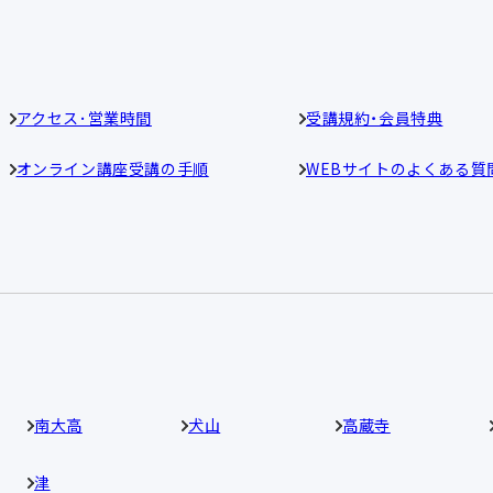
アクセス･営業時間
受講規約・会員特典
オンライン講座受講の手順
WEBサイトのよくある質
南大高
犬山
高蔵寺
津