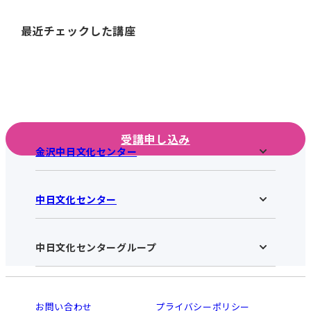
最近チェックした講座
受講申し込み
金沢中日文化センター
中日文化センター
金沢中日文化センターHOME
お知らせ
施設のご案内
アクセス･営業時間
中日文化センターグループ
中日文化センターHOME
お申し込みの流れ
中日文化センターとは
入会と受講のご案内
受講規約・会員特典
よくある質問(Q&A)：金沢センター
法人割引について
栄
鳴海
ご利用ガイド
お問い合わせ
プライバシーポリシー
南大高
犬山