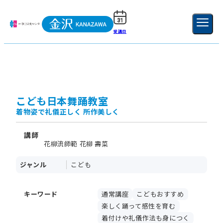
受講日
ご利用ガイド
新規登録
ログイン
MENU
閉じる
こども日本舞踊教室
着物姿で礼儀正しく 所作美しく
講師
花柳流師範 花柳 壽菜
ジャンル
こども
キーワード
通常講座
こどもおすすめ
楽しく踊って感性を育む
着付けや礼儀作法も身につく