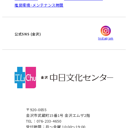
オンライン講座受講の手順
推奨環境･メンテナンス時間
高蔵寺
豊田
WEBサイトのよくある質問
知立
カスタマーハラスメントに対する基本方針
ぎふ
大垣
津
金沢
公式SNS
(金沢)
Instagram
〒920-0855
金沢市武蔵町15番1号 金沢エムザ2階
TEL：076-233-4650
受付時間：
月～金曜 10:00～19:00