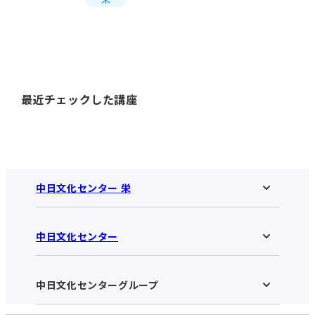
最近チェックした講座
中日文化センター 栄
中日文化センター
中日文化センター 栄HOME
お知らせ
施設のご案内
アクセス･営業時間
中日文化センターグループ
中日文化センターHOME
お申し込みの流れ
中日文化センターとは
入会と受講のご案内
受講規約・会員特典