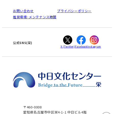
よくある質問(Q&A)：栄センター
法人割引について
栄
鳴海
ご利用ガイド
お問い合わせ
プライバシーポリシー
南大高
犬山
オンライン講座受講の手順
推奨環境･メンテナンス時間
高蔵寺
豊田
WEBサイトのよくある質問
知立
カスタマーハラスメントに対する基本方針
ぎふ
大垣
津
公式SNS(栄)
X
(Twitter)
Facebook
Instagram
〒460-0008
愛知県名古屋市中区栄4-1-1 中日ビル4階