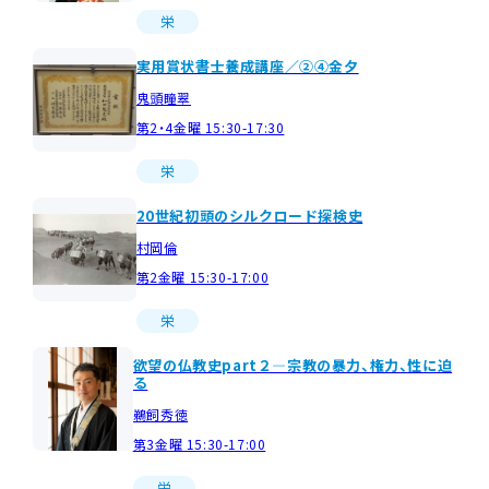
栄
実用賞状書士養成講座／②④金夕
鬼頭瞳翠
第2・4金曜 15:30-17:30
栄
20世紀初頭のシルクロード探検史
村岡倫
第2金曜 15:30-17:00
栄
欲望の仏教史part２―宗教の暴力、権力、性に迫
る
鵜飼秀徳
第3金曜 15:30-17:00
栄