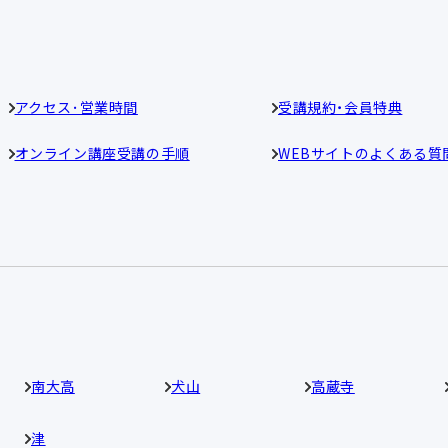
アクセス･営業時間
受講規約・会員特典
オンライン講座受講の手順
WEBサイトのよくある質
南大高
犬山
高蔵寺
津