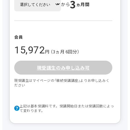
3
から
ヵ月間
会員
15,972
円 （3ヵ月 6回分）
現受講生のみ申し込み可
現受講生はマイページの｢継続受講講座｣よりお申し込みく
ださい
上記は基本受講料です。受講開始日または受講回数によっ
て変わります。