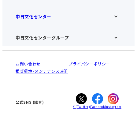
中日文化センター
高蔵寺中日文化センターHOME
お知らせ
施設のご案内
アクセス･営業時間
中日文化センターグループ
中日文化センターHOME
お申し込みの流れ
中日文化センターとは
入会と受講のご案内
受講規約・会員特典
よくある質問(Q&A)：高蔵寺センター
法人割引について
栄
鳴海
ご利用ガイド
お問い合わせ
プライバシーポリシー
南大高
犬山
オンライン講座受講の手順
推奨環境･メンテナンス時間
高蔵寺
豊田
WEBサイトのよくある質問
知立
カスタマーハラスメントに対する基本方針
ぎふ
大垣
津
公式SNS
(総合)
X
(Twitter)
Facebook
Instagram