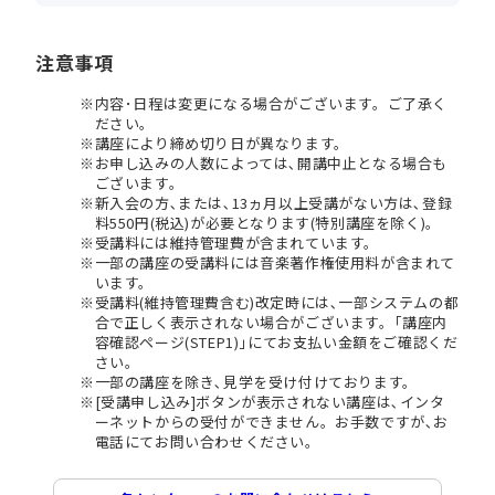
注意事項
内容･日程は変更になる場合がございます。ご了承く
ださい。
講座により締め切り日が異なります。
お申し込みの人数によっては､開講中止となる場合も
ございます。
新入会の方､または､13ヵ月以上受講がない方は､登録
料550円(税込)が必要となります(特別講座を除く)。
受講料には維持管理費が含まれています。
一部の講座の受講料には音楽著作権使用料が含まれて
います。
受講料(維持管理費含む)改定時には､一部システムの都
合で正しく表示されない場合がございます。｢講座内
容確認ページ(STEP1)｣にてお支払い金額をご確認くだ
さい。
一部の講座を除き､見学を受け付けております。
[受講申し込み]ボタンが表示されない講座は､インタ
ーネットからの受付ができません。お手数ですが､お
電話にてお問い合わせください。