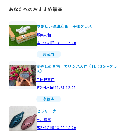
あなたへのおすすめ講座
やさしい健康麻雀 午後クラス
都築友和
第1・3火曜 13:00-15:00
高蔵寺
癒やしの音色 カリンバ入門 （11：25～クラ
ス）
日比野泰江
第2・4水曜 11:25-12:25
高蔵寺
セラリーナ
吉川晴恵
第2・4金曜 13:00-15:00