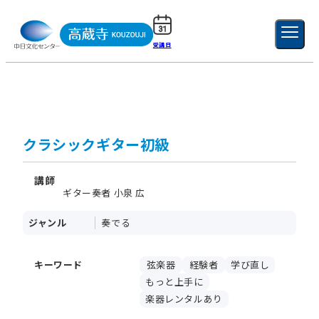
受講日
ご利用ガイド
新規登録
ログイン
MENU
閉じる
クラシックギター初級
講師
ギター奏者 小泉 広
ジャンル
奏でる
キーワード
弦楽器
経験者
学び直し
もっと上手に
楽器レンタルあり