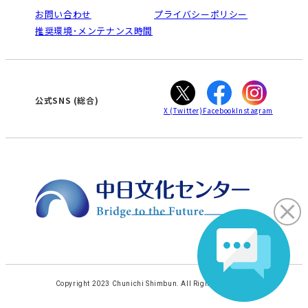
栄
鳴海
法人割引について
お問い合わせ
プライバシーポリシー
南大高
犬山
ご利用ガイド
推奨環境･メンテナンス時間
高蔵寺
豊田
オンライン講座受講の手順
知立
WEBサイトのよくある質問
カスタマーハラスメントに対する基本方針
ぎふ
大垣
津
公式SNS (総合)
X
(Twitter)
Facebook
Instagram
Copyright 2023 Chunichi Shimbun. All Rights Reserved.