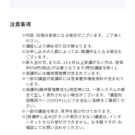
注意事項
内容･日程は変更になる場合がございます。ご了承く
ださい。
講座により締め切り日が異なります。
お申し込みの人数によっては､開講中止となる場合も
ございます。
新入会の方､または､13ヵ月以上受講がない方は､登録
料550円(税込)が必要となります(特別講座を除く)。
受講料には維持管理費が含まれています。
一部の講座の受講料には音楽著作権使用料が含まれて
います。
受講料(維持管理費含む)改定時には､一部システムの都
合で正しく表示されない場合がございます。｢講座内
容確認ページ(STEP1)｣にてお支払い金額をご確認くだ
さい。
一部の講座を除き､見学を受け付けております。
[受講申し込み]ボタンが表示されない講座は､インタ
ーネットからの受付ができません。お手数ですが､お
電話にてお問い合わせください。