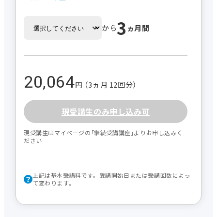
3
から
ヵ月間
20,064
円 （3ヵ月 12回分）
現受講生のみ申し込み可
現受講生はマイページの｢継続受講講座｣よりお申し込みく
ださい
上記は基本受講料です。受講開始日または受講回数によっ
て変わります。