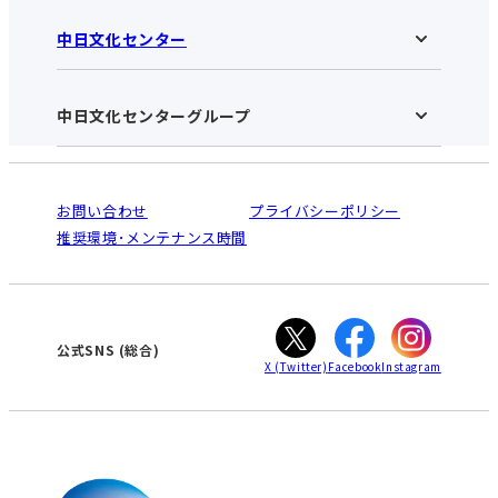
中日文化センター
高蔵寺中日文化センターHOME
お知らせ
施設のご案内
アクセス･営業時間
中日文化センターグループ
中日文化センターHOME
お申し込みの流れ
中日文化センターとは
入会と受講のご案内
受講規約・会員特典
よくある質問(Q&A)：高蔵寺センター
法人割引について
栄
鳴海
ご利用ガイド
お問い合わせ
プライバシーポリシー
南大高
犬山
オンライン講座受講の手順
推奨環境･メンテナンス時間
高蔵寺
豊田
WEBサイトのよくある質問
知立
カスタマーハラスメントに対する基本方針
ぎふ
大垣
津
公式SNS
(総合)
X
(Twitter)
Facebook
Instagram