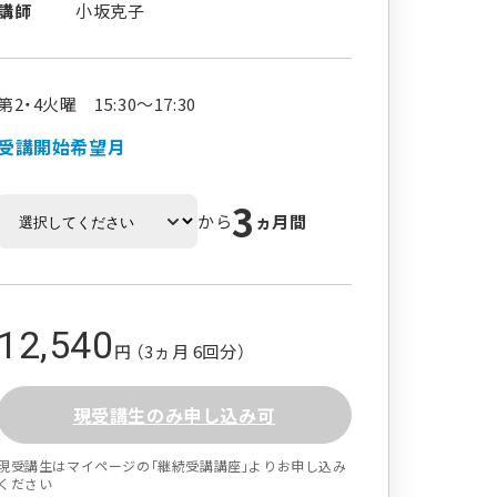
講師
小坂克子
第2・4火曜 15:30～17:30
受講開始希望月
3
から
ヵ月間
12,540
円 （3ヵ月 6回分）
現受講生のみ申し込み可
現受講生はマイページの｢継続受講講座｣よりお申し込み
ください