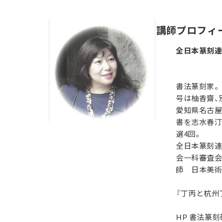
講師プロフィ
全日本篆刻連
書法篆刻家。
号は柚香齋、
愛知県名古
書を志水春汀
選4回。
全日本篆刻
会一科審査
師 日本美
『丁丙と杭州
HP 書法篆