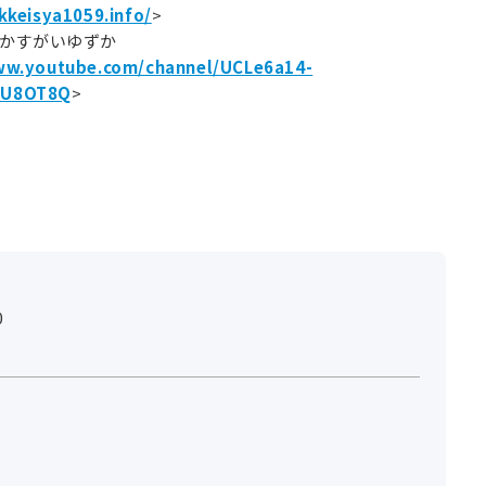
kkeisya1059.info/
>
E かすがいゆずか
ww.youtube.com/channel/UCLe6a14-
MU8OT8Q
>
0