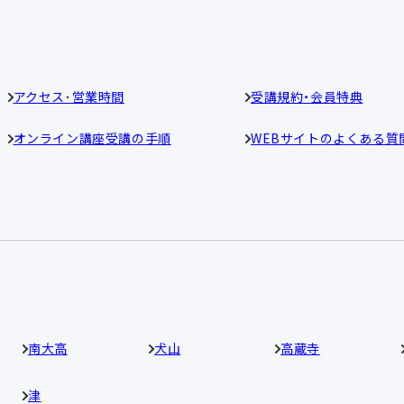
アクセス･営業時間
受講規約・会員特典
オンライン講座受講の手順
WEBサイトのよくある質
南大高
犬山
高蔵寺
津