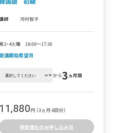
韓国語 初級
講師
河村智子
第2・4火曜 16:00～17:30
受講開始希望月
3
から
ヵ月間
11,880
円 （3ヵ月 6回分）
現受講生のみ申し込み可