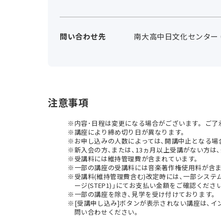
問い合わせ先
南大高中日文化センター 012
注意事項
内容･日程は変更になる場合がございます。ご了
講座により締め切り日が異なります。
お申し込みの人数によっては､開講中止となる場
新入会の方､または､13ヵ月以上受講がない方は､
受講料には維持管理費が含まれています。
一部の講座の受講料には音楽著作権使用料が含
受講料(維持管理費含む)改定時には､一部シス
ージ(STEP1)｣にてお支払い金額をご確認くださ
一部の講座を除き､見学を受け付けております。
[受講申し込み]ボタンが表示されない講座は､
問い合わせください。