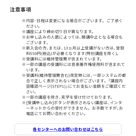
注意事項
内容･日程は変更になる場合がございます。ご了承く
ださい。
講座により締め切り日が異なります。
お申し込みの人数によっては､開講中止となる場合も
ございます。
新入会の方､または､13ヵ月以上受講がない方は､登録
料550円(税込)が必要となります(特別講座を除く)。
受講料には維持管理費が含まれています。
一部の講座の受講料には音楽著作権使用料が含まれて
います。
受講料(維持管理費含む)改定時には､一部システムの都
合で正しく表示されない場合がございます。｢講座内
容確認ページ(STEP1)｣にてお支払い金額をご確認くだ
さい。
一部の講座を除き､見学を受け付けております。
[受講申し込み]ボタンが表示されない講座は､インタ
ーネットからの受付ができません。お手数ですが､お
電話にてお問い合わせください。
各センターへのお問い合わせはこちら