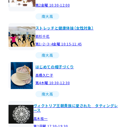
第2金曜 10:30-12:00
南大高
ストレッチと健康体操（女性対象）
若杉千花
第1・2・3・4金曜 10:15-11:45
南大高
はじめての帽子づくり
高橋久仁子
第4木曜 10:30-12:30
南大高
ヴィクトリア王朝貴族に愛された タティングレ
ース
高木桂一
第2月曜 17:30-19:30