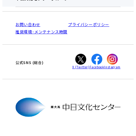
お申し込みの流れ
中日文化センターとは
入会と受講のご案内
受講規約・会員特典
よくある質問(Q&A)：南大高センター
法人割引について
栄
鳴海
ご利用ガイド
お問い合わせ
プライバシーポリシー
南大高
犬山
オンライン講座受講の手順
推奨環境･メンテナンス時間
高蔵寺
豊田
WEBサイトのよくある質問
知立
カスタマーハラスメントに対する基本方針
ぎふ
大垣
津
公式SNS
(総合)
X
(Twitter)
Facebook
Instagram