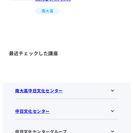
南大高
最近チェックした講座
南大高中日文化センター
中日文化センター
南大高中日文化センターHOME
お知らせ
施設のご案内
アクセス･営業時間
中日文化センターグループ
中日文化センターHOME