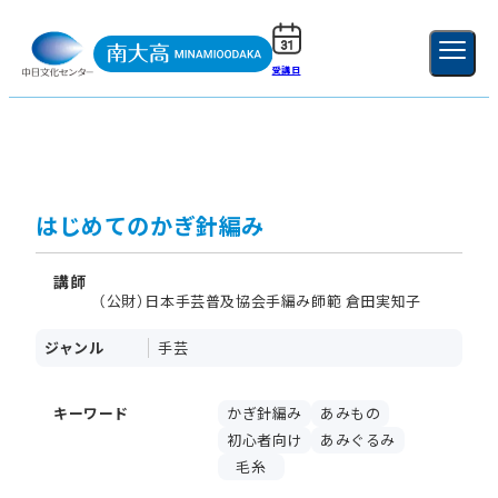
受講日
ご利用ガイド
新規登録
ログイン
MENU
閉じる
はじめてのかぎ針編み
講師
（公財）日本手芸普及協会手編み師範 倉田実知子
ジャンル
手芸
キーワード
かぎ針編み
あみもの
初心者向け
あみぐるみ
毛糸